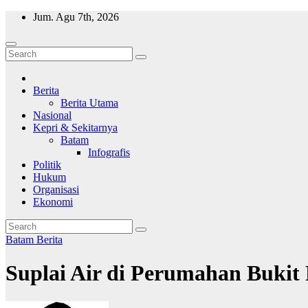
Skip
Jum. Agu 7th, 2026
to
content
Wajah Batam
CCTV nya kota Batam
Berita
Berita Utama
Nasional
Kepri & Sekitarnya
Batam
Infografis
Politik
Hukum
Organisasi
Ekonomi
Batam
Berita
Suplai Air di Perumahan Buki