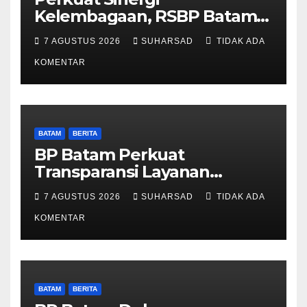
Kelembagaan, RSBP Batam
dan BPOM Pastikan
7 AGUSTUS 2026
SUHARSAD
TIDAK ADA
Pelayanan dan Ketersediaan
Obat Aman
KOMENTAR
BATAM
BERITA
BP Batam Perkuat
Transparansi Layanan
Pertanahan, Alokasi Tanah
7 AGUSTUS 2026
SUHARSAD
TIDAK ADA
Reguler Segera Hadir Melalui
LMS
KOMENTAR
BATAM
BERITA