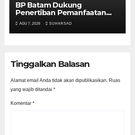
BP Batam Dukung
Penertiban Pemanfaatan
Ruang Laut Sesuai
AGU 7, 2026
SUHARSAD
Ketentuan Peraturan
Perundang-undangan
Tinggalkan Balasan
Alamat email Anda tidak akan dipublikasikan.
Ruas
yang wajib ditandai
*
Komentar
*