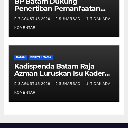
BP Batam Dukung
Penertiban Pemanfaatan
Ruang Laut Sesuai
7 AGUSTUS 2026
SUHARSAD
TIDAK ADA
Ketentuan Peraturan
Perundang-undangan
KOMENTAR
BATAM
BERITA UTAMA
Kadispenda Batam Raja
Azman Luruskan Isu Kader
Pajak RT/RW: Bukan Petugas
3 AGUSTUS 2026
SUHARSAD
TIDAK ADA
Pajak Permanen, Hanya
Pendataan untuk Digitalisasi
KOMENTAR
hingga 2030