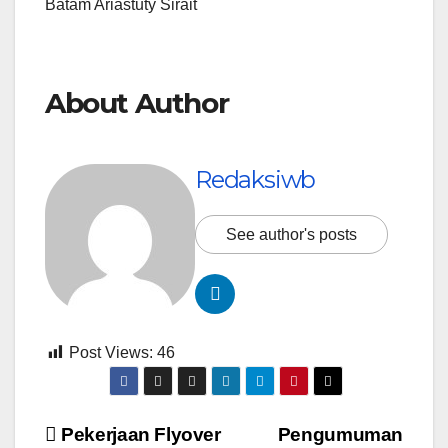
Batam Ariastuty Sirait
About Author
Redaksiwb
See author's posts
Post Views:
46
Navigasi
Pekerjaan Flyover
Pengumuman