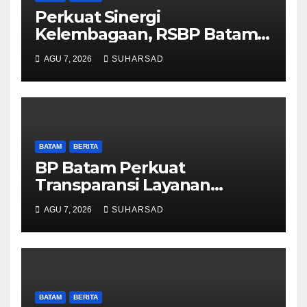
Perkuat Sinergi
Kelembagaan, RSBP Batam
dan BPOM Pastikan
AGU 7, 2026
SUHARSAD
Pelayanan dan Ketersediaan
Obat Aman
BATAM
BERITA
BP Batam Perkuat
Transparansi Layanan
Pertanahan, Alokasi Tanah
AGU 7, 2026
SUHARSAD
Reguler Segera Hadir Melalui
LMS
BATAM
BERITA