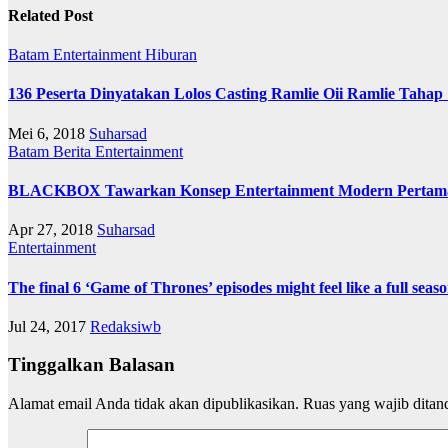
Related Post
Batam
Entertainment
Hiburan
136 Peserta Dinyatakan Lolos Casting Ramlie Oii Ramlie Taha
Mei 6, 2018
Suharsad
Batam
Berita
Entertainment
BLACKBOX Tawarkan Konsep Entertainment Modern Pertama 
Apr 27, 2018
Suharsad
Entertainment
The final 6 ‘Game of Thrones’ episodes might feel like a full seas
Jul 24, 2017
Redaksiwb
Tinggalkan Balasan
Alamat email Anda tidak akan dipublikasikan.
Ruas yang wajib ditan