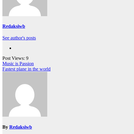
Redaksiwb
See author's posts
Post Views:
9
Navigasi
Music is Passion
Fastest plane in the world
pos
By
Redaksiwb