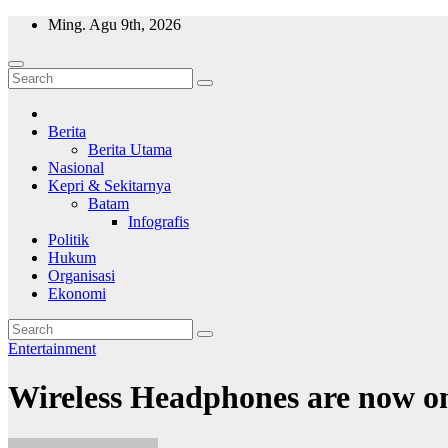
Skip
Ming. Agu 9th, 2026
to
content
Wajah Batam
CCTV nya kota Batam
Berita
Berita Utama
Nasional
Kepri & Sekitarnya
Batam
Infografis
Politik
Hukum
Organisasi
Ekonomi
Entertainment
Wireless Headphones are now o