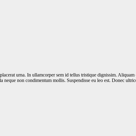
lacerat urna. In ullamcorper sem id tellus tristique dignissim. Aliquam e
ngilla neque non condimentum mollis. Suspendisse eu leo est. Donec ultri