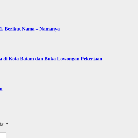
p 1, Berikut Nama – Namanya
di Kota Batam dan Buka Lowongan Pekerjaan
on
dai
*