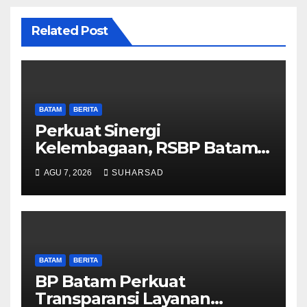
Related Post
BATAM
BERITA
Perkuat Sinergi
Kelembagaan, RSBP Batam
dan BPOM Pastikan
AGU 7, 2026
SUHARSAD
Pelayanan dan Ketersediaan
Obat Aman
BATAM
BERITA
BP Batam Perkuat
Transparansi Layanan