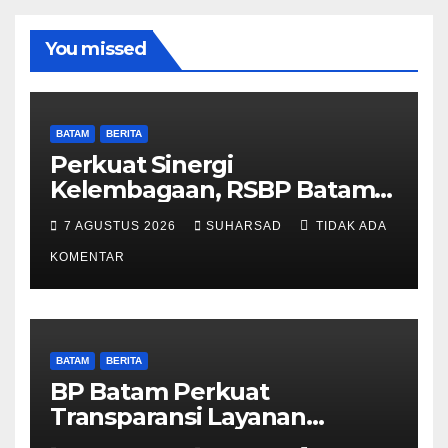
You missed
BATAM
BERITA
Perkuat Sinergi
Kelembagaan, RSBP Batam
dan BPOM Pastikan
7 AGUSTUS 2026
SUHARSAD
TIDAK ADA
Pelayanan dan Ketersediaan
Obat Aman
KOMENTAR
BATAM
BERITA
BP Batam Perkuat
Transparansi Layanan
Pertanahan, Alokasi Tanah