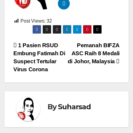
Post Views:
32
Navigasi
1 Pasien RSUD
Pemanah BIFZA
Embung Fatimah Di
ASC Raih 8 Medali
pos
Suspect Tertular
di Johor, Malaysia
Virus Corona
By
Suharsad