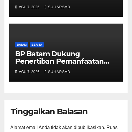
Pertanahan, Alokasi Tanah
AGU 7, 2026
SUHARSAD
Reguler Segera Hadir Melalui
LMS
BATAM
BERITA
BP Batam Dukung
Penertiban Pemanfaatan
Ruang Laut Sesuai
AGU 7, 2026
SUHARSAD
Ketentuan Peraturan
Perundang-undangan
Tinggalkan Balasan
Alamat email Anda tidak akan dipublikasikan.
Ruas