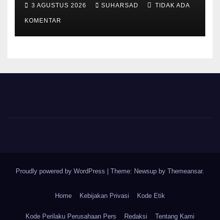
3 AGUSTUS 2026
SUHARSAD
TIDAK ADA
Pajak Permanen, Hanya
Pendataan untuk Digitalisasi
KOMENTAR
hingga 2030
Proudly powered by WordPress
|
Theme: Newsup by
Themeansar
.
Home
Kebijakan Privasi
Kode Etik
Kode Perilaku Perusahaan Pers
Redaksi
Tentang Kami