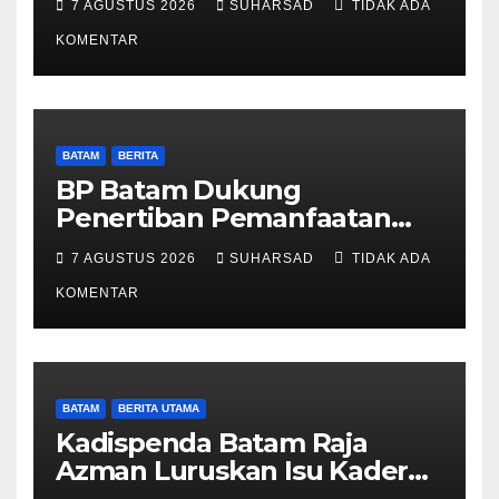
7 AGUSTUS 2026
SUHARSAD
TIDAK ADA
Reguler Segera Hadir Melalui
LMS
KOMENTAR
BATAM
BERITA
BP Batam Dukung
Penertiban Pemanfaatan
Ruang Laut Sesuai
7 AGUSTUS 2026
SUHARSAD
TIDAK ADA
Ketentuan Peraturan
Perundang-undangan
KOMENTAR
BATAM
BERITA UTAMA
Kadispenda Batam Raja
Azman Luruskan Isu Kader
Pajak RT/RW: Bukan Petugas