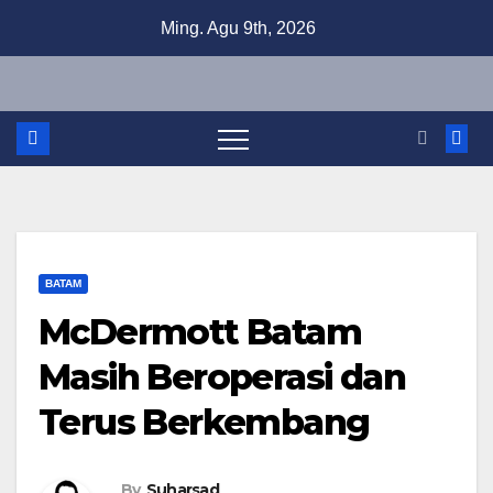
Skip
Ming. Agu 9th, 2026
to
content
BATAM
McDermott Batam
Masih Beroperasi dan
Terus Berkembang
By
Suharsad