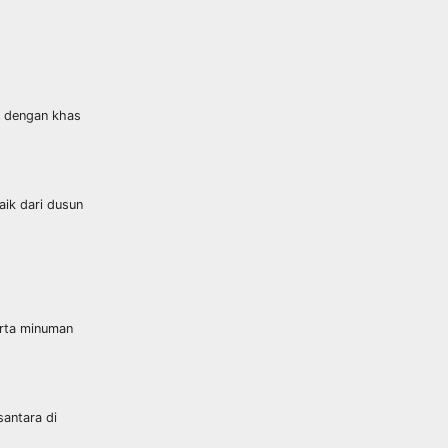
ru dengan khas
aik dari dusun
erta minuman
santara di