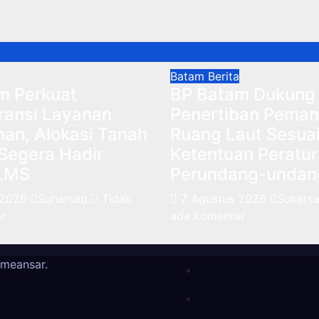
Batam
Berita
m Perkuat
BP Batam Dukung
ransi Layanan
Penertiban Peman
han, Alokasi Tanah
Ruang Laut Sesua
Segera Hadir
Ketentuan Peratu
 LMS
Perundang-undan
 2026
Suharsad
Tidak
7 Agustus 2026
Suhars
r
ada komentar
meansar
.