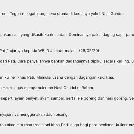
Arum, Teguh mengatakan, menu utama di kedainya yakni Nasi Gandul.
erupakan nasi yang dikasih kuah santan. Dominannya pakai daging sapi, pa
l Pati,” ujarnya kepada WB.ID Juma’at malam, (28/02/20).
ri Pati. Cara penyajiannya bahkan dagangannya dipikul secara keliling. B
an kuliner khas Pati. Memulai usaha dengan dagangan kaki lima.
liner sekaligus mempopulerkan Nasi Gandul di Batam.
seperti ayam penyet, ayam sambel, serta lele goreng dan nasi goreng. S
nyajiannya menggunakan daun pisang.
 akan cita rasa tradisionl khas Pati. Juga bagi para penikmat kuliner nu