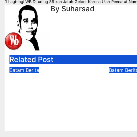
Lagi-lagi WB Dituding 86 kan Jatah Gelper Karena Ulah Pencatut Na
pos
By
Suharsad
Related Post
Batam
Berita
Batam
Berit
Perkuat Sinergi
BP Bata
Kelembagaan, RSBP
Transpa
Batam dan BPOM
Pertana
Pastikan Pelayanan dan
Tanah R
Ketersediaan Obat Aman
Hadir M
Agu 7, 2026
Suharsad
Agu 7, 2