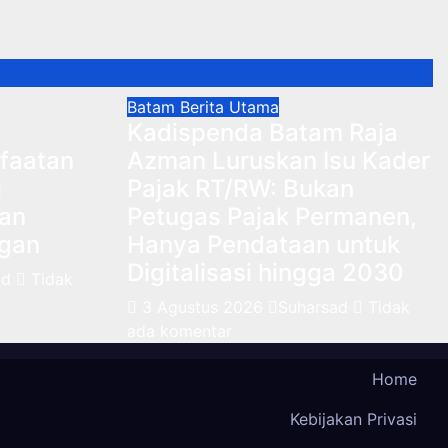
Batam
Berita Utama
Kadispenda Batam Raja
faatan
Azman Luruskan Isu Kader
i
Pajak RT/RW: Bukan
ran
Petugas Pajak Permanen,
gan
Hanya Pendataan untuk
Digitalisasi hingga 2030
ad
Tidak
3 Agustus 2026
Suharsad
Tidak
ada komentar
Home
Kebijakan Privasi