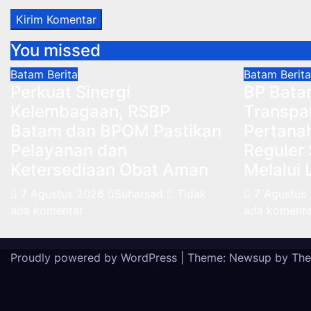
You missed
Batam
Berita
Batam
Berita
Perkuat Sinergi
BP Bata
Kelembagaan, RSBP
Transpa
Batam dan BPOM Pastikan
Pertana
Pelayanan dan
Reguler 
Ketersediaan Obat Aman
Melalui
7 Agustus 2026
Suharsad
Tidak
7 Agustus
ada komentar
ada komenta
Proudly powered by WordPress
|
Theme: Newsup by
The