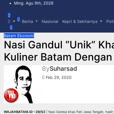
Skip
Ming. Agu 9th, 2026
to
content
Berita
Nasional
Kepri & Sekitarnya
Poli
Batam
Ekonomi
Nasi Gandul “Unik” Kh
Kuliner Batam Dengan
By
Suharsad
Feb 29, 2020
WAJAHBATAM.ID – 29/02
| Nasi Gandul khas Pati Jawa Tengah, hadir 