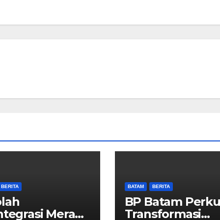
BERITA
BATAM
BERITA
lah
BP Batam Perku
ntegrasi Merah
Transformasi