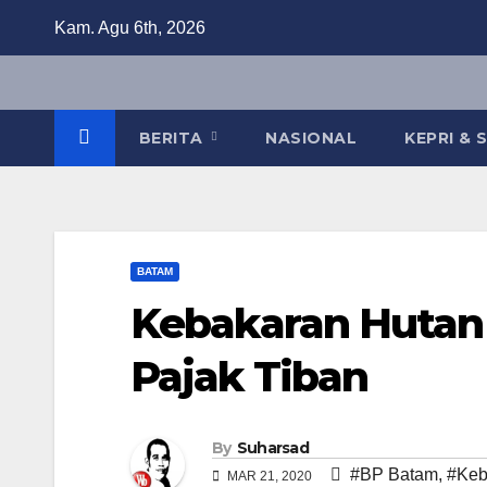
Skip
Kam. Agu 6th, 2026
to
content
BERITA
NASIONAL
KEPRI &
BATAM
Kebakaran Hutan 
Pajak Tiban
By
Suharsad
#BP Batam
,
#Keb
MAR 21, 2020