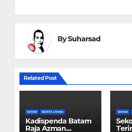
pos
By
Suharsad
Related Post
BATAM
BERITA UTAMA
BATAM
Kadispenda Batam
Seko
Raja Azman
Teri