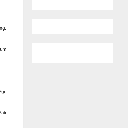
ng.
num
Agni
Batu