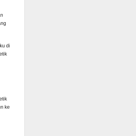
an
ang
ku di
etik
etik
un ke