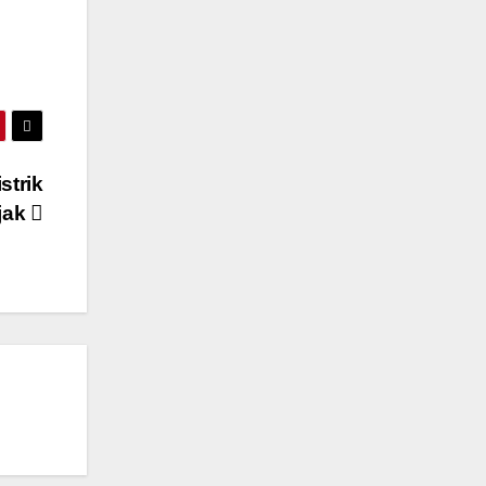
strik
jak