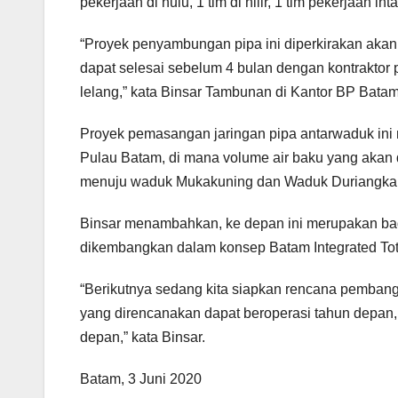
pekerjaan di hulu, 1 tim di hilir, 1 tim pekerjaan i
“Proyek penyambungan pipa ini diperkirakan aka
dapat selesai sebelum 4 bulan dengan kontrakt
lelang,” kata Binsar Tambunan di Kantor BP Batam
Proyek pemasangan jaringan pipa antarwaduk ini 
Pulau Batam, di mana volume air baku yang akan d
menuju waduk Mukakuning dan Waduk Duriangka
Binsar menambahkan, ke depan ini merupakan bag
dikembangkan dalam konsep Batam Integrated To
“Berikutnya sedang kita siapkan rencana pembangu
yang direncanakan dapat beroperasi tahun depan,
depan,” kata Binsar.
Batam, 3 Juni 2020