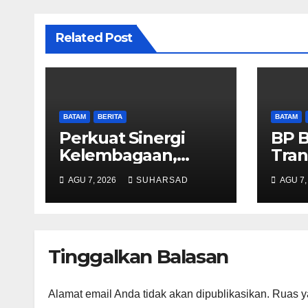
Related Post
BATAM
BERITA
BATAM
Perkuat Sinergi
BP 
Kelembagaan,
Tran
RSBP Batam dan
Lay
AGU 7, 2026
SUHARSAD
AGU 7,
BPOM Pastikan
Pert
Pelayanan dan
Tana
Ketersediaan Obat
Sege
Aman
Mela
Tinggalkan Balasan
Alamat email Anda tidak akan dipublikasikan.
Ruas y