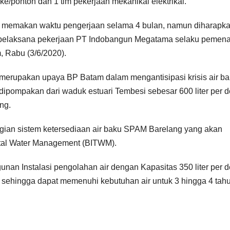
ntake/ponton dan 1 tim pekerjaan mekanikal elektrikal.
n memakan waktu pengerjaan selama 4 bulan, namun diharapk
or pelaksana pekerjaan PT Indobangun Megatama selaku pemen
, Rabu (3/6/2020).
merupakan upaya BP Batam dalam mengantisipasi krisis air ba
ipompakan dari waduk estuari Tembesi sebesar 600 liter per d
ng.
ian sistem ketersediaan air baku SPAM Barelang yang akan
tal Water Management (BITWM).
nan Instalasi pengolahan air dengan Kapasitas 350 liter per d
 sehingga dapat memenuhi kebutuhan air untuk 3 hingga 4 tah