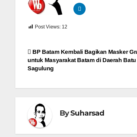
Post Views:
12
Navigasi
BP Batam Kembali Bagikan Masker Gra
untuk Masyarakat Batam di Daerah Batu 
pos
Sagulung
By
Suharsad