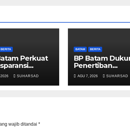
BERITA
BATAM
BERITA
Batam Perkuat
BP Batam Duku
sparansi
Penertiban
anan
Pemanfaatan
 2026
SUHARSAD
AGU 7, 2026
SUHARSAD
anahan, Alokasi
Ruang Laut Sesu
h Reguler
Ketentuan
ra Hadir
Peraturan
lui LMS
Perundang-
undangan
ang wajib ditandai
*