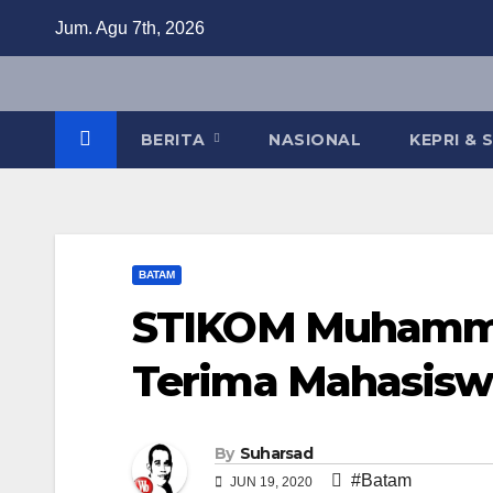
Skip
Jum. Agu 7th, 2026
to
content
BERITA
NASIONAL
KEPRI &
BATAM
STIKOM Muhamma
Terima Mahasisw
By
Suharsad
#Batam
JUN 19, 2020