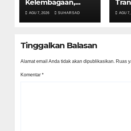
Kelembagaan,
Tran
RSBP Batam dan
Lay
AGU 7, 2026
SUHARSAD
AGU 7,
BPOM Pastikan
Pert
Pelayanan dan
Tana
Ketersediaan Obat
Sege
Aman
Mela
Tinggalkan Balasan
Alamat email Anda tidak akan dipublikasikan.
Ruas y
Komentar
*