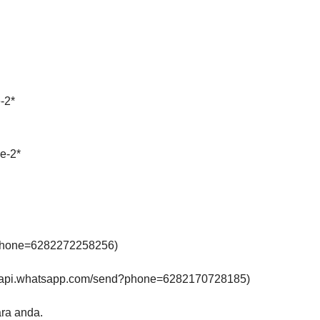
-2*
e-2*
nd?phone=6282272258256)
ps://api.whatsapp.com/send?phone=6282170728185)
ra anda.