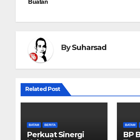
Buatan
By
Suharsad
Related Post
BATAM
BERITA
BATAM
Perkuat Sinergi
BP 