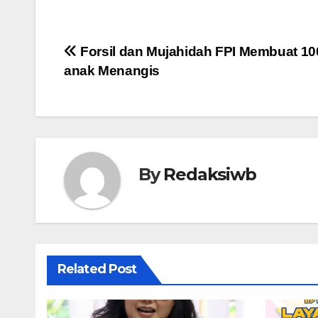
Navigasi
Forsil dan Mujahidah FPI Membuat 10
anak Menangis
pos
By
Redaksiwb
Related Post