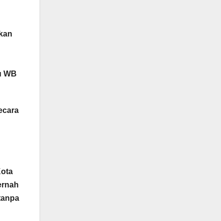
ikan
ru WB
ecara
Kota
ernah
tanpa