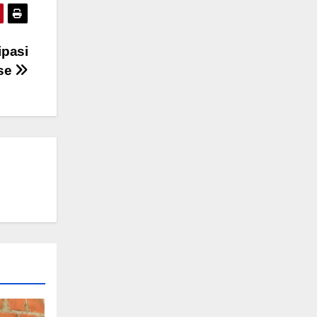
ipasi
ase