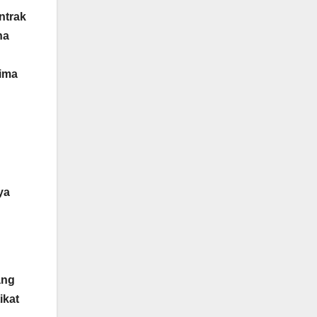
ntrak
na
rima
ya
ang
ikat