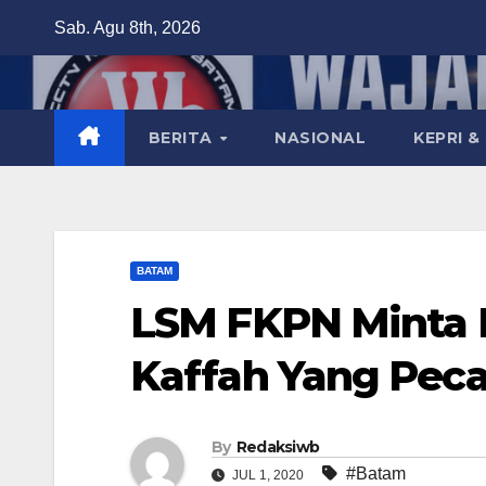
Skip
Sab. Agu 8th, 2026
to
content
BERITA
NASIONAL
KEPRI &
BATAM
LSM FKPN Minta 
Kaffah Yang Peca
By
Redaksiwb
#Batam
JUL 1, 2020