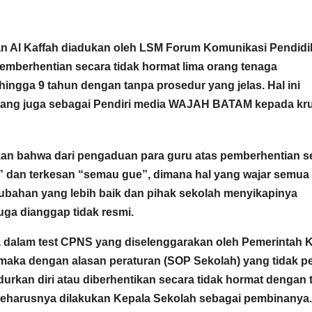
an Al Kaffah diadukan oleh LSM Forum Komunikasi Pendid
emberhentian secara tidak hormat lima orang tenaga
ingga 9 tahun dengan tanpa prosedur yang jelas. Hal ini
 yang juga sebagai Pendiri media WAJAH BATAM kepada k
kan bahwa dari pengaduan para guru atas pemberhentian s
a” dan terkesan “semau gue”, dimana hal yang wajar semua
ubahan yang lebih baik dan pihak sekolah menyikapinya
uga dianggap tidak resmi.
a dalam test CPNS yang diselenggarakan oleh Pemerintah 
maka dengan alasan peraturan (SOP Sekolah) yang tidak p
rkan diri atau diberhentikan secara tidak hormat dengan 
 seharusnya dilakukan Kepala Sekolah sebagai pembinanya.