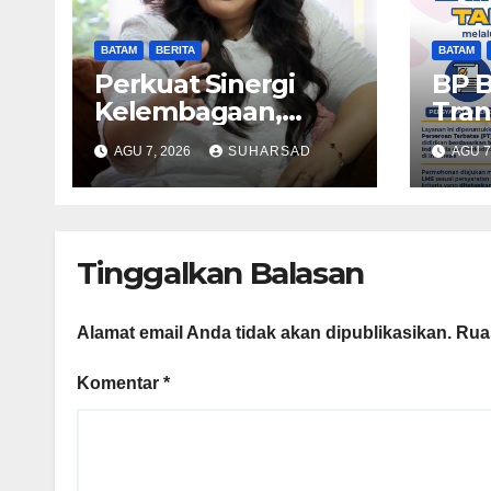
BATAM
BERITA
BATAM
Perkuat Sinergi
BP 
Kelembagaan,
Tran
RSBP Batam dan
Lay
AGU 7, 2026
SUHARSAD
AGU 7
BPOM Pastikan
Pert
Pelayanan dan
Tana
Ketersediaan Obat
Sege
Aman
Mela
Tinggalkan Balasan
Alamat email Anda tidak akan dipublikasikan.
Rua
Komentar
*