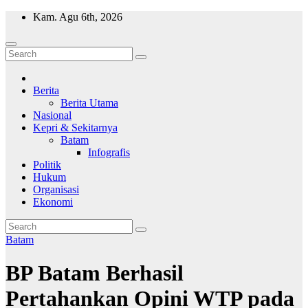
Skip
Kam. Agu 6th, 2026
to
content
Wajah Batam
CCTV nya kota Batam
Berita
Berita Utama
Nasional
Kepri & Sekitarnya
Batam
Infografis
Politik
Hukum
Organisasi
Ekonomi
Batam
BP Batam Berhasil
Pertahankan Opini WTP pada