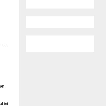
etua
dan
l ini