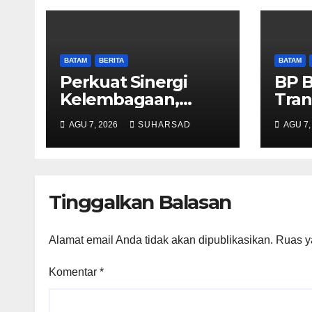
BATAM
BERITA
BATAM
Perkuat Sinergi
BP 
Kelembagaan,
Tran
RSBP Batam dan
Lay
AGU 7, 2026
SUHARSAD
AGU 7,
BPOM Pastikan
Pert
Pelayanan dan
Tana
Ketersediaan Obat
Sege
Aman
Mela
Tinggalkan Balasan
Alamat email Anda tidak akan dipublikasikan.
Ruas y
Komentar
*