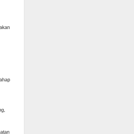
nakan
tahap
u
ng,
matan