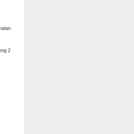
matan
eng 2