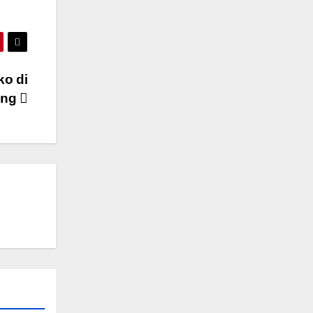
o di
ang