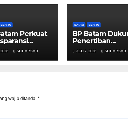
BERITA
BATAM
BERITA
Batam Perkuat
BP Batam Duku
sparansi
Penertiban
anan
Pemanfaatan
 2026
SUHARSAD
AGU 7, 2026
SUHARSAD
anahan, Alokasi
Ruang Laut Sesu
h Reguler
Ketentuan
ra Hadir
Peraturan
lui LMS
Perundang-
undangan
ang wajib ditandai
*