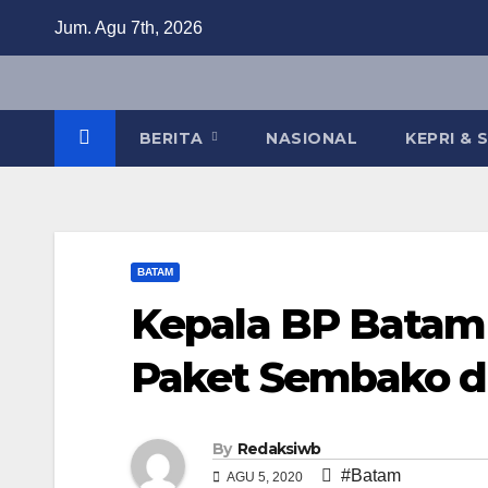
Skip
Jum. Agu 7th, 2026
to
content
BERITA
NASIONAL
KEPRI &
BATAM
Kepala BP Batam
Paket Sembako d
By
Redaksiwb
#Batam
AGU 5, 2020