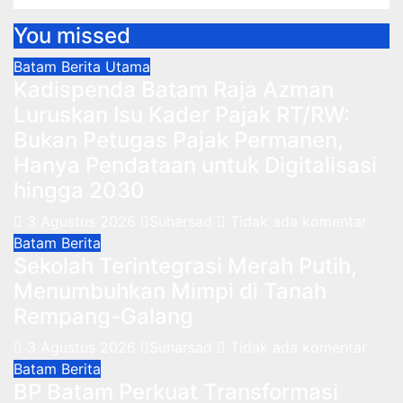
You missed
Batam
Berita Utama
Kadispenda Batam Raja Azman
Luruskan Isu Kader Pajak RT/RW:
Bukan Petugas Pajak Permanen,
Hanya Pendataan untuk Digitalisasi
hingga 2030
3 Agustus 2026
Suharsad
Tidak ada komentar
Batam
Berita
Sekolah Terintegrasi Merah Putih,
Menumbuhkan Mimpi di Tanah
Rempang-Galang
3 Agustus 2026
Suharsad
Tidak ada komentar
Batam
Berita
BP Batam Perkuat Transformasi