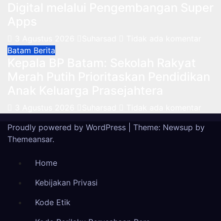
Digital melalui Pengembangan Super
Apps
3 Agustus 2026
Suharsad
Tidak ada komentar
Batam
Berita
Kepala BP Batam: Sekolah Rakyat
Merah Putih Prioritaskan Pendidikan
Anak Keluarga Prasejahtera
3 Agustus 2026
Suharsad
Tidak ada komentar
Proudly powered by WordPress
|
Theme: Newsup by
Themeansar
.
Home
Kebijakan Privasi
Kode Etik