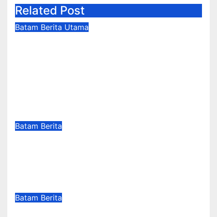
Related Post
Batam
Berita Utama
Kadispenda Batam Raja Azman
Luruskan Isu Kader Pajak RT/RW:
Bukan Petugas Pajak Permanen,
Hanya Pendataan untuk
Digitalisasi hingga 2030
Agu 3, 2026
Suharsad
Batam
Berita
Sekolah Terintegrasi Merah Putih,
Menumbuhkan Mimpi di Tanah
Rempang-Galang
Agu 3, 2026
Suharsad
Batam
Berita
BP Batam Perkuat Transformasi