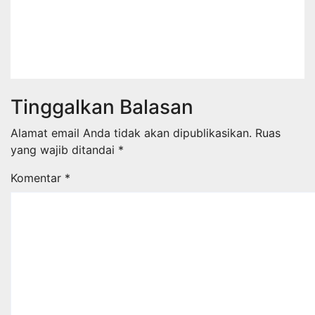
Digital melalui Pengembangan
Super Apps
Agu 3, 2026
Suharsad
Tinggalkan Balasan
Alamat email Anda tidak akan dipublikasikan.
Ruas
yang wajib ditandai
*
Komentar
*