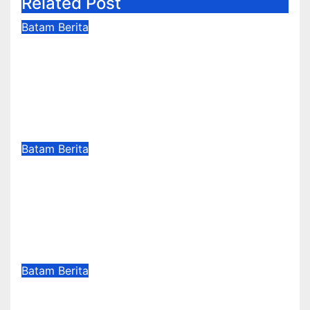
Related Post
Batam
Berita
Perkuat Sinergi Kelembagaan,
RSBP Batam dan BPOM Pastikan
Pelayanan dan Ketersediaan
Obat Aman
Agu 7, 2026
Suharsad
Batam
Berita
BP Batam Perkuat Transparansi
Layanan Pertanahan, Alokasi
Tanah Reguler Segera Hadir
Melalui LMS
Agu 7, 2026
Suharsad
Batam
Berita
BP Batam Dukung Penertiban
Pemanfaatan Ruang Laut Sesuai