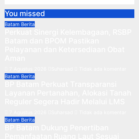
You missed
Batam
Berita
Perkuat Sinergi Kelembagaan, RSBP
Batam dan BPOM Pastikan
Pelayanan dan Ketersediaan Obat
Aman
7 Agustus 2026
Suharsad
Tidak ada komentar
Batam
Berita
BP Batam Perkuat Transparansi
Layanan Pertanahan, Alokasi Tanah
Reguler Segera Hadir Melalui LMS
7 Agustus 2026
Suharsad
Tidak ada komentar
Batam
Berita
BP Batam Dukung Penertiban
Pemanfaatan Ruang Laut Sesuai