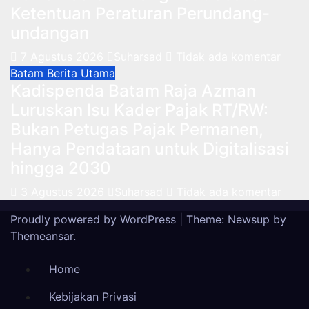
Ketentuan Peraturan Perundang-
undangan
7 Agustus 2026
Suharsad
Tidak ada komentar
Batam
Berita Utama
Kadispenda Batam Raja Azman
Luruskan Isu Kader Pajak RT/RW:
Bukan Petugas Pajak Permanen,
Hanya Pendataan untuk Digitalisasi
hingga 2030
3 Agustus 2026
Suharsad
Tidak ada komentar
Proudly powered by WordPress
|
Theme: Newsup by
Themeansar
.
Home
Kebijakan Privasi