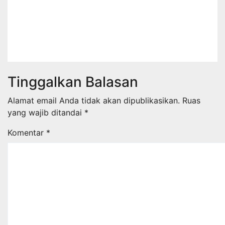
Ketentuan Peraturan Perundang-
undangan
Agu 7, 2026
Suharsad
Tinggalkan Balasan
Alamat email Anda tidak akan dipublikasikan.
Ruas
yang wajib ditandai
*
Komentar
*