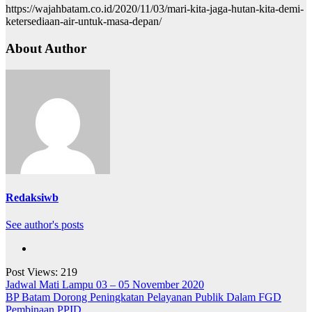
https://wajahbatam.co.id/2020/11/03/mari-kita-jaga-hutan-kita-demi-
ketersediaan-air-untuk-masa-depan/
About Author
Redaksiwb
See author's posts
Post Views:
219
Navigasi
Jadwal Mati Lampu 03 – 05 November 2020
BP Batam Dorong Peningkatan Pelayanan Publik Dalam FGD
pos
Pembinaan PPID