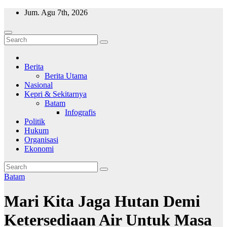
Skip
Jum. Agu 7th, 2026
to
content
Wajah Batam
CCTV nya kota Batam
Berita
Berita Utama
Nasional
Kepri & Sekitarnya
Batam
Infografis
Politik
Hukum
Organisasi
Ekonomi
Batam
Mari Kita Jaga Hutan Demi
Ketersediaan Air Untuk Masa