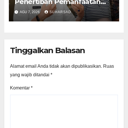
Penertiban Pemanfaatan
Ruang Laut Sesuai
AGU 7, 2026
SUHARSAD
Ketentuan Peraturan
Perundang-undangan
Tinggalkan Balasan
Alamat email Anda tidak akan dipublikasikan.
Ruas
yang wajib ditandai
*
Komentar
*