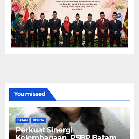
You missed
BATAM
BERITA
Perkuat Sinergi
Kelembagaan, RSBP Batam