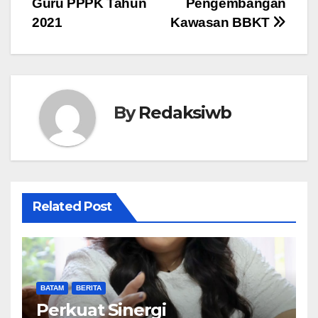
Guru PPPK Tahun
Pengembangan
2021
Kawasan BBKT
By
Redaksiwb
Related Post
BATAM
BERITA
Perkuat Sinergi