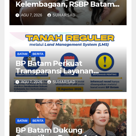
Kelembagaan, RSBP Batam
dan BPOM Pastikan
AGU 7, 2026
SUHARSAD
Pelayanan dan Ketersediaan
Obat Aman
BATAM
BERITA
BP Batam Perkuat
Transparansi Layanan
Pertanahan, Alokasi Tanah
AGU 7, 2026
SUHARSAD
Reguler Segera Hadir Melalui
LMS
BATAM
BERITA
BP Batam Dukung