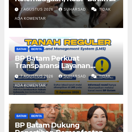
dan BPOM Pastikan
7 AGUSTUS 2026
SUHARSAD
TIDAK
Pelayanan dan Ketersediaan
Obat Aman
ADA KOMENTAR
BATAM
BERITA
BP Batam Perkuat
Transparansi Layanan
Pertanahan, Alokasi Tanah
7 AGUSTUS 2026
SUHARSAD
TIDAK
Reguler Segera Hadir Melalui
LMS
ADA KOMENTAR
BATAM
BERITA
BP Batam Dukung