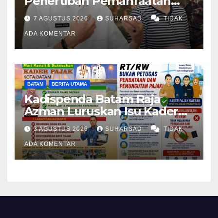
Penertiban Pemanfaatan
Ruang Laut Sesuai
7 AGUSTUS 2026
SUHARSAD
TIDAK
Ketentuan Peraturan
Perundang-undangan
ADA KOMENTAR
BATAM
BERITA UTAMA
Kadispenda Batam Raja
Azman Luruskan Isu Kader
Pajak RT/RW: Bukan Petugas
3 AGUSTUS 2026
SUHARSAD
TIDAK
Pajak Permanen, Hanya
Pendataan untuk Digitalisasi
ADA KOMENTAR
hingga 2030