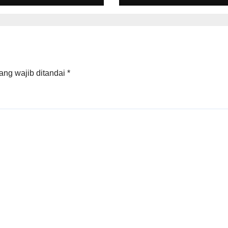
i di Tanah
Super Apps
pang-Galang
ang wajib ditandai
*