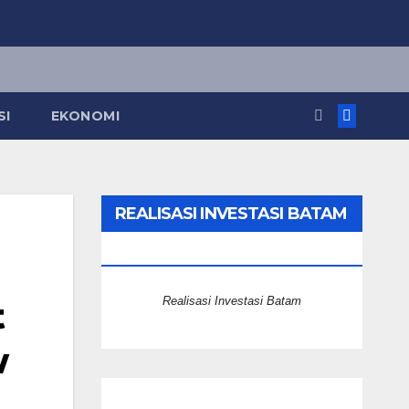
SI
EKONOMI
REALISASI INVESTASI BATAM
2025
Realisasi Investasi Batam
t
w