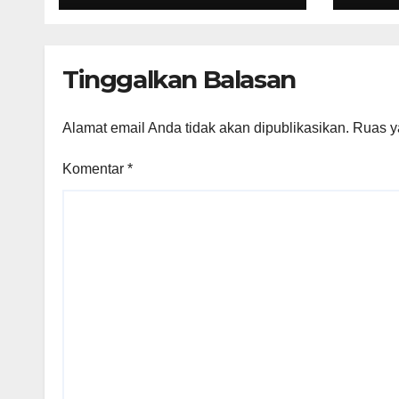
Bukan Petugas
Mimp
Pajak Permanen,
Rem
Hanya Pendataan
Tinggalkan Balasan
untuk Digitalisasi
hingga 2030
Alamat email Anda tidak akan dipublikasikan.
Ruas y
Komentar
*