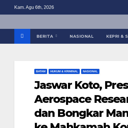
Skip
Kam. Agu 6th, 2026
to
content
BERITA
NASIONAL
KEPRI &
BATAM
HUKUM & KRIMINAL
NASIONAL
Jaswar Koto, Pre
Aerospace Resear
dan Bongkar Man
ke Mahkamah Kon