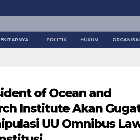
 SEKITARNYA
POLITIK
HUKUM
ORGANISA
sident of Ocean and
ch Institute Akan Guga
ipulasi UU Omnibus La
stitusi