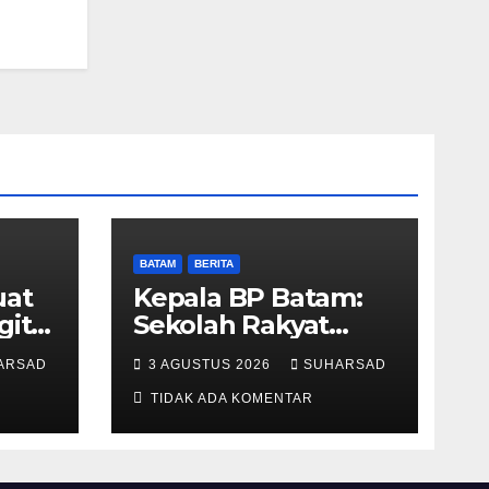
BATAM
BERITA
uat
Kepala BP Batam:
gital
Sekolah Rakyat
Merah Putih
ARSAD
3 AGUSTUS 2026
SUHARSAD
n
Prioritaskan
Pendidikan Anak
TIDAK ADA KOMENTAR
Keluarga
Prasejahtera