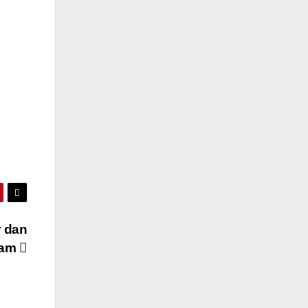
r dan
tam