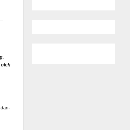
g.
 oleh
-dan-