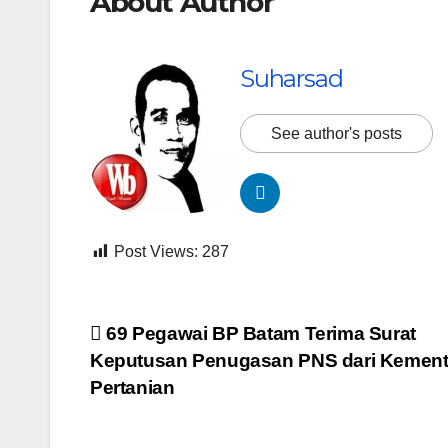
About Author
Suharsad
See author's posts
Post Views:
287
Navigasi
69 Pegawai BP Batam Terima Surat
Keputusan Penugasan PNS dari Kement
pos
Pertanian