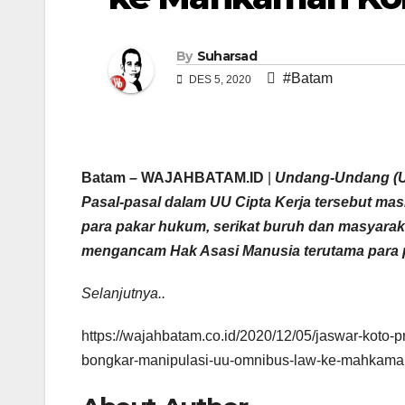
By
Suharsad
#Batam
DES 5, 2020
Batam – WAJAHBATAM.ID
|
Undang-Undang (UU
Pasal-pasal dalam UU Cipta Kerja tersebut mas
para pakar hukum, serikat buruh dan masyaraka
mengancam Hak Asasi Manusia terutama para 
Selanjutnya..
https://wajahbatam.co.id/2020/12/05/jaswar-koto-p
bongkar-manipulasi-uu-omnibus-law-ke-mahkamah-