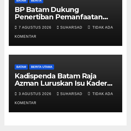
BATAM
BERITA
BP Batam Dukung
Penertiban Pemanfaatan
Ruang Laut Sesuai
7 AGUSTUS 2026
SUHARSAD
TIDAK ADA
Ketentuan Peraturan
Perundang-undangan
KOMENTAR
BATAM
BERITA UTAMA
Kadispenda Batam Raja
Azman Luruskan Isu Kader
Pajak RT/RW: Bukan Petugas
3 AGUSTUS 2026
SUHARSAD
TIDAK ADA
Pajak Permanen, Hanya
Pendataan untuk Digitalisasi
KOMENTAR
hingga 2030