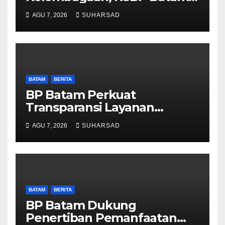
dan BPOM Pastikan
AGU 7, 2026
SUHARSAD
Pelayanan dan Ketersediaan
Obat Aman
BATAM
BERITA
BP Batam Perkuat
Transparansi Layanan
Pertanahan, Alokasi Tanah
AGU 7, 2026
SUHARSAD
Reguler Segera Hadir Melalui
LMS
BATAM
BERITA
BP Batam Dukung
Penertiban Pemanfaatan