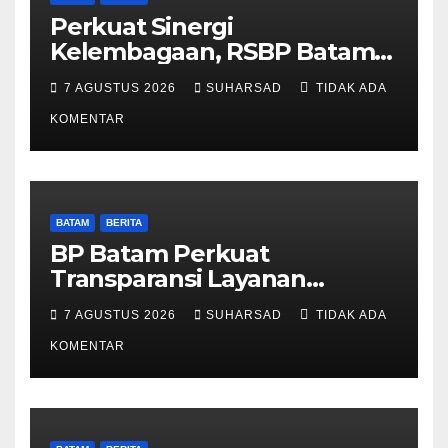
Perkuat Sinergi
Kelembagaan, RSBP Batam
dan BPOM Pastikan
7 AGUSTUS 2026
SUHARSAD
TIDAK ADA
Pelayanan dan Ketersediaan
Obat Aman
KOMENTAR
BATAM
BERITA
BP Batam Perkuat
Transparansi Layanan
Pertanahan, Alokasi Tanah
7 AGUSTUS 2026
SUHARSAD
TIDAK ADA
Reguler Segera Hadir Melalui
LMS
KOMENTAR