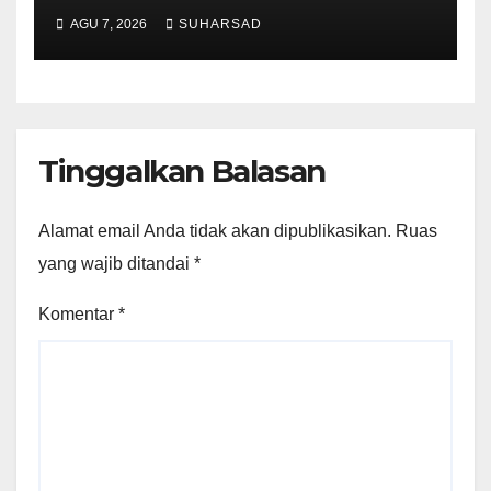
Ruang Laut Sesuai
AGU 7, 2026
SUHARSAD
Ketentuan Peraturan
Perundang-undangan
Tinggalkan Balasan
Alamat email Anda tidak akan dipublikasikan.
Ruas
yang wajib ditandai
*
Komentar
*