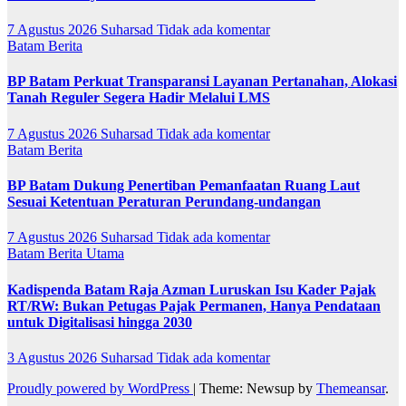
7 Agustus 2026
Suharsad
Tidak ada komentar
Batam
Berita
BP Batam Perkuat Transparansi Layanan Pertanahan, Alokasi
Tanah Reguler Segera Hadir Melalui LMS
7 Agustus 2026
Suharsad
Tidak ada komentar
Batam
Berita
BP Batam Dukung Penertiban Pemanfaatan Ruang Laut
Sesuai Ketentuan Peraturan Perundang-undangan
7 Agustus 2026
Suharsad
Tidak ada komentar
Batam
Berita Utama
Kadispenda Batam Raja Azman Luruskan Isu Kader Pajak
RT/RW: Bukan Petugas Pajak Permanen, Hanya Pendataan
untuk Digitalisasi hingga 2030
3 Agustus 2026
Suharsad
Tidak ada komentar
Proudly powered by WordPress
|
Theme: Newsup by
Themeansar
.