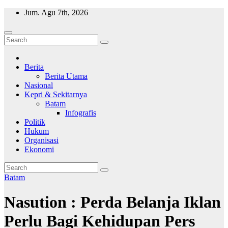
Skip
Jum. Agu 7th, 2026
to
content
Wajah Batam
CCTV nya kota Batam
Berita
Berita Utama
Nasional
Kepri & Sekitarnya
Batam
Infografis
Politik
Hukum
Organisasi
Ekonomi
Batam
Nasution : Perda Belanja Iklan
Perlu Bagi Kehidupan Pers