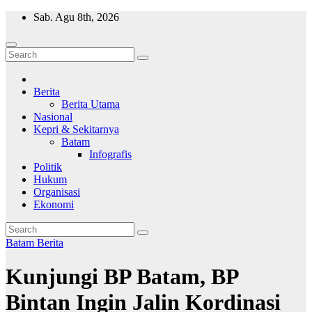
Skip
Sab. Agu 8th, 2026
to
content
Wajah Batam
CCTV nya kota Batam
Berita
Berita Utama
Nasional
Kepri & Sekitarnya
Batam
Infografis
Politik
Hukum
Organisasi
Ekonomi
Batam
Berita
Kunjungi BP Batam, BP
Bintan Ingin Jalin Kordinasi