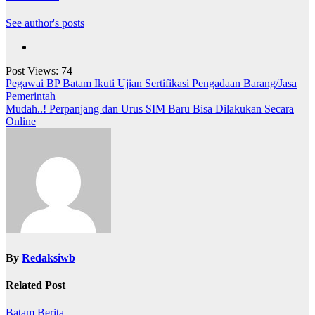
See author's posts
Post Views:
74
Navigasi
Pegawai BP Batam Ikuti Ujian Sertifikasi Pengadaan Barang/Jasa
Pemerintah
pos
Mudah..! Perpanjang dan Urus SIM Baru Bisa Dilakukan Secara
Online
By
Redaksiwb
Related Post
Batam
Berita