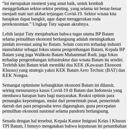
“ini merupakan moment yang amat baik, untuk kembali
menggeliatkan sektor-sektor penting, yang selama ini benar-benar
menjadi mati suri akibat terjangan Covid-19. Sektor wisata kita
harapkan dapat bangkit, agar dapat menggerakan roda
perekonomian.” Ungkap Tuty sapaan akrabnya.
Lebih lanjut Tuty menjabarkan bahwa tugas utama BP Batam
selama pemulihan ekonomi berlangsung adalah meningkatkan
jumlah investasi asing ke Batam. Selain concern terhadap industri
manufaktur sebagai fokus utama pengembangan Batam, Kepala BP
Batam yang juga Walikota Batam Muhammad Rudi, juga fokus
terhadap pengembangan infrastruktur dan wisata Batam itu sendiri.
Terlebih kini Batam telah memiliki dua KEK (Kawasan Ekonomi
Khusus) yang strategis yakni KEK Batam Aero Technic (BAT) dan
KEK Nongsa.
Semangat optimisme kebangkitan ekonomi Batam ini dilansir,
seiring menurunnya kasus Covid-19 di Batam dan Indonesia yang
membawa harapan baru bagi masyarakat. Reaksi optimis para
pemangku kepentingan, mulai dari pemerintah pusat, pemerintah
daerah dan para pengusaha terus digaungkan, guna percepatan
pemulihan ekonomi nasional selama pandemi berlangsung.
Senada dengan hal tersebut, Kepala Kantor Imigrasi Kelas I Khusus
TPI Batam, I Ismoyo mengatakan bahwa keputusan ini penambahan