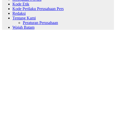
Kode Etik
Kode Perilaku Perusahaan Pers
Redaksi
Tentang Kami
Peraturan Perusahaan
Wajah Batam