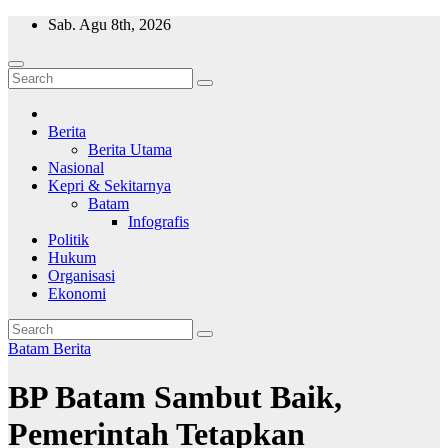
Skip
Sab. Agu 8th, 2026
to
content
Wajah Batam
CCTV nya kota Batam
Berita
Berita Utama
Nasional
Kepri & Sekitarnya
Batam
Infografis
Politik
Hukum
Organisasi
Ekonomi
Batam
Berita
BP Batam Sambut Baik,
Pemerintah Tetapkan