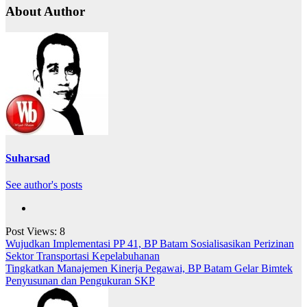
About Author
Suharsad
See author's posts
Post Views:
8
Navigasi
Wujudkan Implementasi PP 41, BP Batam Sosialisasikan Perizinan
Sektor Transportasi Kepelabuhanan
pos
Tingkatkan Manajemen Kinerja Pegawai, BP Batam Gelar Bimtek
Penyusunan dan Pengukuran SKP