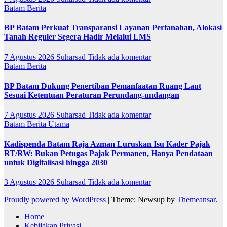
Batam
Berita
BP Batam Perkuat Transparansi Layanan Pertanahan, Alokasi
Tanah Reguler Segera Hadir Melalui LMS
7 Agustus 2026
Suharsad
Tidak ada komentar
Batam
Berita
BP Batam Dukung Penertiban Pemanfaatan Ruang Laut
Sesuai Ketentuan Peraturan Perundang-undangan
7 Agustus 2026
Suharsad
Tidak ada komentar
Batam
Berita Utama
Kadispenda Batam Raja Azman Luruskan Isu Kader Pajak
RT/RW: Bukan Petugas Pajak Permanen, Hanya Pendataan
untuk Digitalisasi hingga 2030
3 Agustus 2026
Suharsad
Tidak ada komentar
Proudly powered by WordPress
|
Theme: Newsup by
Themeansar
.
Home
Kebijakan Privasi