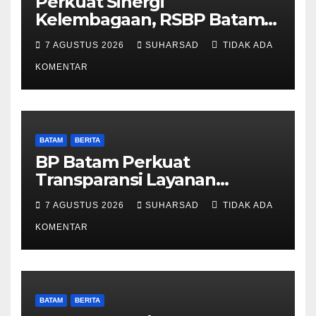
Perkuat Sinergi
Kelembagaan, RSBP Batam
dan BPOM Pastikan
7 AGUSTUS 2026
SUHARSAD
TIDAK ADA
Pelayanan dan Ketersediaan
Obat Aman
KOMENTAR
BATAM
BERITA
BP Batam Perkuat
Transparansi Layanan
Pertanahan, Alokasi Tanah
7 AGUSTUS 2026
SUHARSAD
TIDAK ADA
Reguler Segera Hadir Melalui
LMS
KOMENTAR
BATAM
BERITA