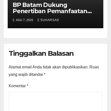
BP Batam Dukung
Penertiban Pemanfaatan
Ruang Laut Sesuai
AGU 7, 2026
SUHARSAD
Ketentuan Peraturan
Perundang-undangan
Tinggalkan Balasan
Alamat email Anda tidak akan dipublikasikan.
Ruas
yang wajib ditandai
*
Komentar
*