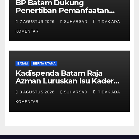
BP Batam Dukung
Penertiban Pemanfaatan
Ruang Laut Sesuai
7 AGUSTUS 2026
SUHARSAD
TIDAK ADA
Ketentuan Peraturan
Perundang-undangan
KOMENTAR
BATAM
BERITA UTAMA
Kadispenda Batam Raja
Azman Luruskan Isu Kader
Pajak RT/RW: Bukan Petugas
3 AGUSTUS 2026
SUHARSAD
TIDAK ADA
Pajak Permanen, Hanya
Pendataan untuk Digitalisasi
KOMENTAR
hingga 2030