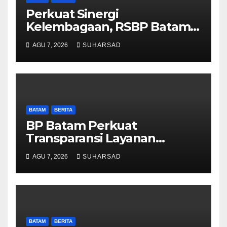
Perkuat Sinergi
Kelembagaan, RSBP Batam
dan BPOM Pastikan
AGU 7, 2026
SUHARSAD
Pelayanan dan Ketersediaan
Obat Aman
BATAM
BERITA
BP Batam Perkuat
Transparansi Layanan
Pertanahan, Alokasi Tanah
AGU 7, 2026
SUHARSAD
Reguler Segera Hadir Melalui
LMS
BATAM
BERITA