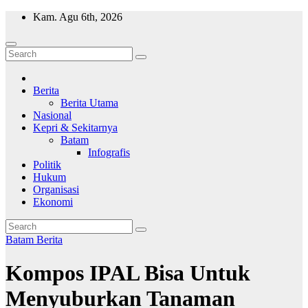
Skip
Kam. Agu 6th, 2026
to
content
Wajah Batam
CCTV nya kota Batam
Berita
Berita Utama
Nasional
Kepri & Sekitarnya
Batam
Infografis
Politik
Hukum
Organisasi
Ekonomi
Batam
Berita
Kompos IPAL Bisa Untuk
Menyuburkan Tanaman