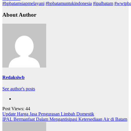
#bpbatamsiapmelayani
#bpbatamuntukindonesia
#ipalbatam
#wwtpb
About Author
Redaksiwb
See author's posts
Post Views:
44
Navigasi
Update Harga Jasa Pengurasan Limbah Domestik
IPAL Bermanfaat Dalam Mengantisipasi Ketersediaan Air di Batam
pos