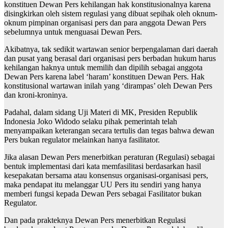
konstituen Dewan Pers kehilangan hak konstitusionalnya karena
disingkirkan oleh sistem regulasi yang dibuat sepihak oleh oknum-
oknum pimpinan organisasi pers dan para anggota Dewan Pers
sebelumnya untuk menguasai Dewan Pers.
Akibatnya, tak sedikit wartawan senior berpengalaman dari daerah
dan pusat yang berasal dari organisasi pers berbadan hukum harus
kehilangan haknya untuk memilih dan dipilih sebagai anggota
Dewan Pers karena label ‘haram’ konstituen Dewan Pers. Hak
konstitusional wartawan inilah yang ‘dirampas’ oleh Dewan Pers
dan kroni-kroninya.
Padahal, dalam sidang Uji Materi di MK, Presiden Republik
Indonesia Joko Widodo selaku pihak pemerintah telah
menyampaikan keterangan secara tertulis dan tegas bahwa dewan
Pers bukan regulator melainkan hanya fasilitator.
Jika alasan Dewan Pers menerbitkan peraturan (Regulasi) sebagai
bentuk implementasi dari kata memfasilitasi berdasarkan hasil
kesepakatan bersama atau konsensus organisasi-organisasi pers,
maka pendapat itu melanggar UU Pers itu sendiri yang hanya
memberi fungsi kepada Dewan Pers sebagai Fasilitator bukan
Regulator.
Dan pada prakteknya Dewan Pers menerbitkan Regulasi