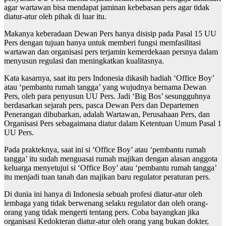
agar wartawan bisa mendapat jaminan kebebasan pers agar tidak
diatur-atur oleh pihak di luar itu.
Makanya keberadaan Dewan Pers hanya disisip pada Pasal 15 UU
Pers dengan tujuan hanya untuk memberi fungsi memfasilitasi
wartawan dan organisasi pers terjamin kemerdekaan persnya dalam
menyusun regulasi dan meningkatkan kualitasnya.
Kata kasarnya, saat itu pers Indonesia dikasih hadiah ‘Office Boy’
atau ‘pembantu rumah tangga’ yang wujudnya bernama Dewan
Pers, oleh para penyusun UU Pers. Jadi ‘Big Bos’ sesungguhnya
berdasarkan sejarah pers, pasca Dewan Pers dan Departemen
Penerangan dibubarkan, adalah Wartawan, Perusahaan Pers, dan
Organisasi Pers sebagaimana diatur dalam Ketentuan Umum Pasal 1
UU Pers.
Pada prakteknya, saat ini si ‘Office Boy’ atau ‘pembantu rumah
tangga’ itu sudah menguasai rumah majikan dengan alasan anggota
keluarga menyetujui si ‘Office Boy’ atau ‘pembantu rumah tangga’
itu menjadi tuan tanah dan majikan baru regulator peraturan pers.
Di dunia ini hanya di Indonesia sebuah profesi diatur-atur oleh
lembaga yang tidak berwenang selaku regulator dan oleh orang-
orang yang tidak mengerti tentang pers. Coba bayangkan jika
organisasi Kedokteran diatur-atur oleh orang yang bukan dokter,