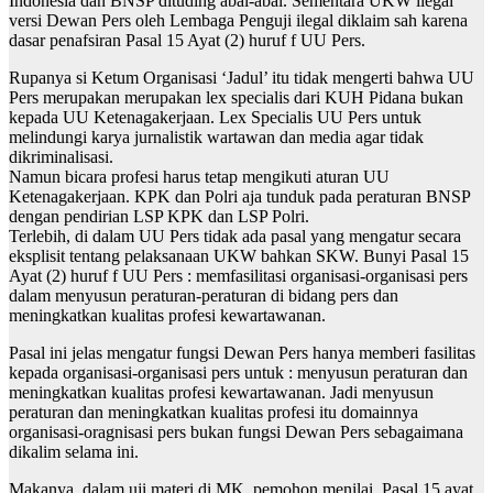
Indonesia dan BNSP dituding abal-abal. Sementara UKW ilegal
versi Dewan Pers oleh Lembaga Penguji ilegal diklaim sah karena
dasar penafsiran Pasal 15 Ayat (2) huruf f UU Pers.
Rupanya si Ketum Organisasi ‘Jadul’ itu tidak mengerti bahwa UU
Pers merupakan merupakan lex specialis dari KUH Pidana bukan
kepada UU Ketenagakerjaan. Lex Specialis UU Pers untuk
melindungi karya jurnalistik wartawan dan media agar tidak
dikriminalisasi.
Namun bicara profesi harus tetap mengikuti aturan UU
Ketenagakerjaan. KPK dan Polri aja tunduk pada peraturan BNSP
dengan pendirian LSP KPK dan LSP Polri.
Terlebih, di dalam UU Pers tidak ada pasal yang mengatur secara
eksplisit tentang pelaksanaan UKW bahkan SKW. Bunyi Pasal 15
Ayat (2) huruf f UU Pers : memfasilitasi organisasi-organisasi pers
dalam menyusun peraturan-peraturan di bidang pers dan
meningkatkan kualitas profesi kewartawanan.
Pasal ini jelas mengatur fungsi Dewan Pers hanya memberi fasilitas
kepada organisasi-organisasi pers untuk : menyusun peraturan dan
meningkatkan kualitas profesi kewartawanan. Jadi menyusun
peraturan dan meningkatkan kualitas profesi itu domainnya
organisasi-oragnisasi pers bukan fungsi Dewan Pers sebagaimana
dikalim selama ini.
Makanya, dalam uji materi di MK, pemohon menilai, Pasal 15 ayat