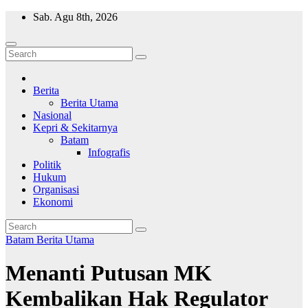
Skip
Sab. Agu 8th, 2026
to
content
Wajah Batam
CCTV nya kota Batam
Berita
Berita Utama
Nasional
Kepri & Sekitarnya
Batam
Infografis
Politik
Hukum
Organisasi
Ekonomi
Batam
Berita Utama
Menanti Putusan MK
Kembalikan Hak Regulator