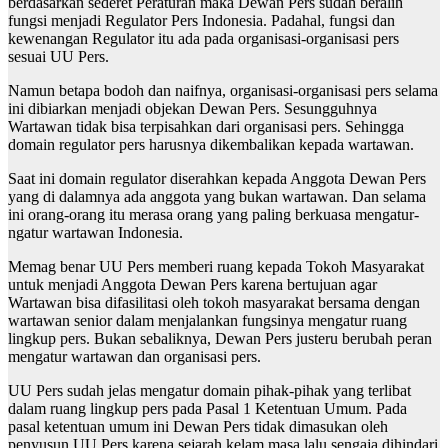
berdasarkan sederet Peraturan maka Dewan Pers sudah beralih
fungsi menjadi Regulator Pers Indonesia. Padahal, fungsi dan
kewenangan Regulator itu ada pada organisasi-organisasi pers
sesuai UU Pers.
Namun betapa bodoh dan naifnya, organisasi-organisasi pers selama
ini dibiarkan menjadi objekan Dewan Pers. Sesungguhnya
Wartawan tidak bisa terpisahkan dari organisasi pers. Sehingga
domain regulator pers harusnya dikembalikan kepada wartawan.
Saat ini domain regulator diserahkan kepada Anggota Dewan Pers
yang di dalamnya ada anggota yang bukan wartawan. Dan selama
ini orang-orang itu merasa orang yang paling berkuasa mengatur-
ngatur wartawan Indonesia.
Memag benar UU Pers memberi ruang kepada Tokoh Masyarakat
untuk menjadi Anggota Dewan Pers karena bertujuan agar
Wartawan bisa difasilitasi oleh tokoh masyarakat bersama dengan
wartawan senior dalam menjalankan fungsinya mengatur ruang
lingkup pers. Bukan sebaliknya, Dewan Pers justeru berubah peran
mengatur wartawan dan organisasi pers.
UU Pers sudah jelas mengatur domain pihak-pihak yang terlibat
dalam ruang lingkup pers pada Pasal 1 Ketentuan Umum. Pada
pasal ketentuan umum ini Dewan Pers tidak dimasukan oleh
penyusun UU Pers karena sejarah kelam masa lalu sengaja dihindari