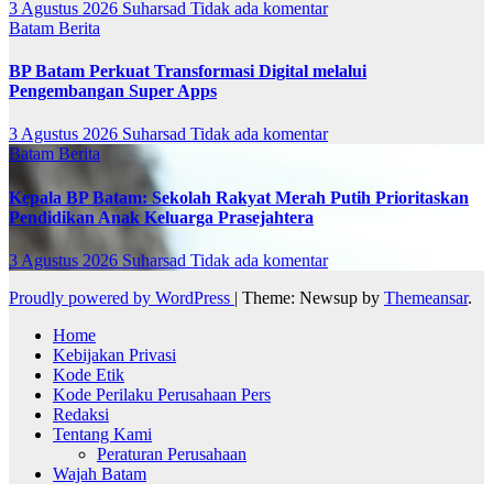
3 Agustus 2026
Suharsad
Tidak ada komentar
Batam
Berita
BP Batam Perkuat Transformasi Digital melalui
Pengembangan Super Apps
3 Agustus 2026
Suharsad
Tidak ada komentar
Batam
Berita
Kepala BP Batam: Sekolah Rakyat Merah Putih Prioritaskan
Pendidikan Anak Keluarga Prasejahtera
3 Agustus 2026
Suharsad
Tidak ada komentar
Proudly powered by WordPress
|
Theme: Newsup by
Themeansar
.
Home
Kebijakan Privasi
Kode Etik
Kode Perilaku Perusahaan Pers
Redaksi
Tentang Kami
Peraturan Perusahaan
Wajah Batam