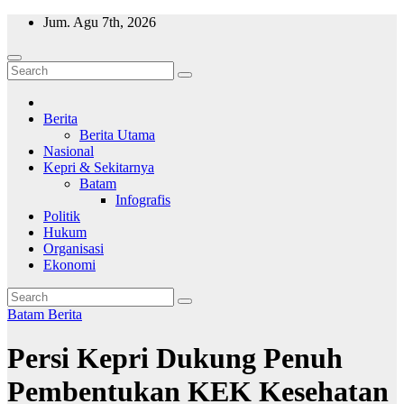
Skip
Jum. Agu 7th, 2026
to
content
Wajah Batam
CCTV nya kota Batam
Berita
Berita Utama
Nasional
Kepri & Sekitarnya
Batam
Infografis
Politik
Hukum
Organisasi
Ekonomi
Batam
Berita
Persi Kepri Dukung Penuh
Pembentukan KEK Kesehatan