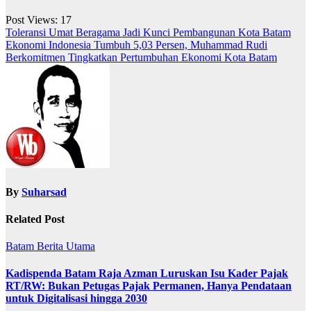
Post Views:
17
Navigasi
Toleransi Umat Beragama Jadi Kunci Pembangunan Kota Batam
Ekonomi Indonesia Tumbuh 5,03 Persen, Muhammad Rudi
pos
Berkomitmen Tingkatkan Pertumbuhan Ekonomi Kota Batam
By
Suharsad
Related Post
Batam
Berita Utama
Kadispenda Batam Raja Azman Luruskan Isu Kader Pajak
RT/RW: Bukan Petugas Pajak Permanen, Hanya Pendataan
untuk Digitalisasi hingga 2030