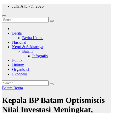
Skip
Jum. Agu 7th, 2026
to
content
Wajah Batam
CCTV nya kota Batam
Berita
Berita Utama
Nasional
Kepri & Sekitarnya
Batam
Infografis
Politik
Hukum
Organisasi
Ekonomi
Batam
Berita
Kepala BP Batam Optismistis
Nilai Investasi Meningkat,