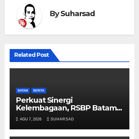
By
Suharsad
Related Post
BATAM
BERITA
Perkuat Sinergi
Kelembagaan, RSBP Batam
dan BPOM Pastikan
AGU 7, 2026
SUHARSAD
Pelayanan dan Ketersediaan
Obat Aman