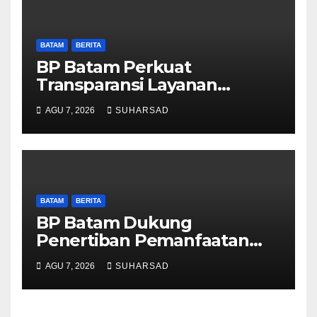
BATAM
BERITA
BP Batam Perkuat
Transparansi Layanan
Pertanahan, Alokasi Tanah
AGU 7, 2026
SUHARSAD
Reguler Segera Hadir Melalui
LMS
BATAM
BERITA
BP Batam Dukung
Penertiban Pemanfaatan
Ruang Laut Sesuai
AGU 7, 2026
SUHARSAD
Ketentuan Peraturan
Perundang-undangan