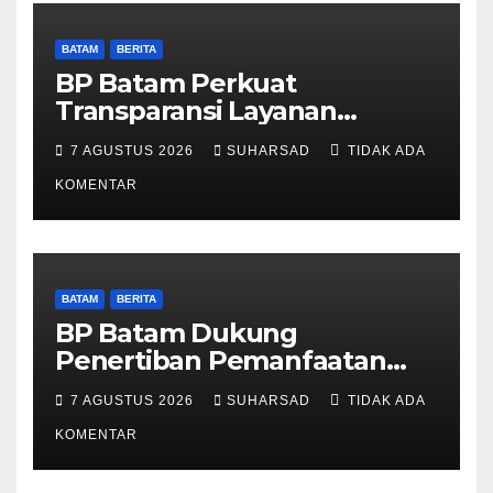
BATAM
BERITA
BP Batam Perkuat
Transparansi Layanan
Pertanahan, Alokasi Tanah
7 AGUSTUS 2026
SUHARSAD
TIDAK ADA
Reguler Segera Hadir Melalui
LMS
KOMENTAR
BATAM
BERITA
BP Batam Dukung
Penertiban Pemanfaatan
Ruang Laut Sesuai
7 AGUSTUS 2026
SUHARSAD
TIDAK ADA
Ketentuan Peraturan
Perundang-undangan
KOMENTAR