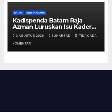
BATAM
BERITA UTAMA
Kadispenda Batam Raja
Azman Luruskan Isu Kader
Pajak RT/RW: Bukan Petugas
3 AGUSTUS 2026
SUHARSAD
TIDAK ADA
Pajak Permanen, Hanya
Pendataan untuk Digitalisasi
KOMENTAR
hingga 2030