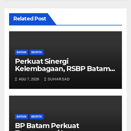
Related Post
BATAM
BERITA
Perkuat Sinergi
Kelembagaan, RSBP Batam
dan BPOM Pastikan
AGU 7, 2026
SUHARSAD
Pelayanan dan Ketersediaan
Obat Aman
BATAM
BERITA
BP Batam Perkuat