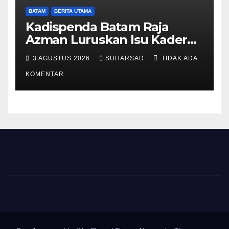
BATAM
BERITA UTAMA
Kadispenda Batam Raja
Azman Luruskan Isu Kader
Pajak RT/RW: Bukan Petugas
3 AGUSTUS 2026
SUHARSAD
TIDAK ADA
Pajak Permanen, Hanya
Pendataan untuk Digitalisasi
KOMENTAR
hingga 2030