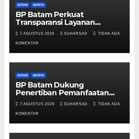
BATAM
BERITA
BP Batam Perkuat
Transparansi Layanan
Pertanahan, Alokasi Tanah
7 AGUSTUS 2026
SUHARSAD
TIDAK ADA
Reguler Segera Hadir Melalui
LMS
KOMENTAR
BATAM
BERITA
BP Batam Dukung
Penertiban Pemanfaatan
Ruang Laut Sesuai
7 AGUSTUS 2026
SUHARSAD
TIDAK ADA
Ketentuan Peraturan
Perundang-undangan
KOMENTAR