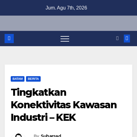
Skip
Jum. Agu 7th, 2026
to
content
BATAM
BERITA
Tingkatkan
Konektivitas Kawasan
Industri – KEK
By
Suharsad