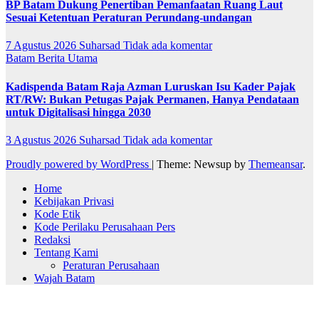
BP Batam Dukung Penertiban Pemanfaatan Ruang Laut
Sesuai Ketentuan Peraturan Perundang-undangan
7 Agustus 2026
Suharsad
Tidak ada komentar
Batam
Berita Utama
Kadispenda Batam Raja Azman Luruskan Isu Kader Pajak
RT/RW: Bukan Petugas Pajak Permanen, Hanya Pendataan
untuk Digitalisasi hingga 2030
3 Agustus 2026
Suharsad
Tidak ada komentar
Proudly powered by WordPress
|
Theme: Newsup by
Themeansar
.
Home
Kebijakan Privasi
Kode Etik
Kode Perilaku Perusahaan Pers
Redaksi
Tentang Kami
Peraturan Perusahaan
Wajah Batam