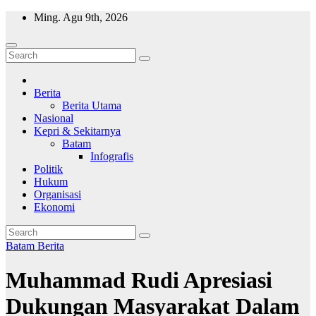
Skip
Ming. Agu 9th, 2026
to
content
Wajah Batam
CCTV nya kota Batam
Berita
Berita Utama
Nasional
Kepri & Sekitarnya
Batam
Infografis
Politik
Hukum
Organisasi
Ekonomi
Batam
Berita
Muhammad Rudi Apresiasi
Dukungan Masyarakat Dalam