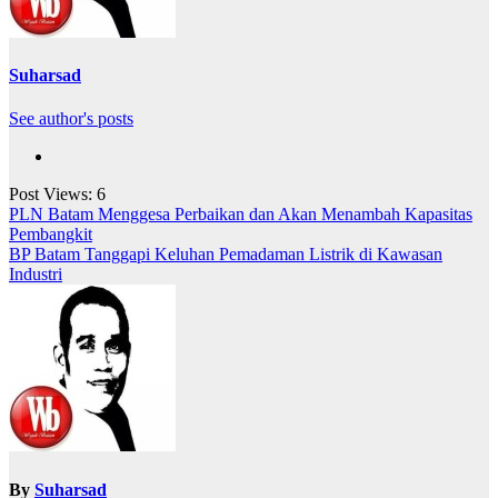
Suharsad
See author's posts
Post Views:
6
Navigasi
PLN Batam Menggesa Perbaikan dan Akan Menambah Kapasitas
Pembangkit
pos
BP Batam Tanggapi Keluhan Pemadaman Listrik di Kawasan
Industri
By
Suharsad