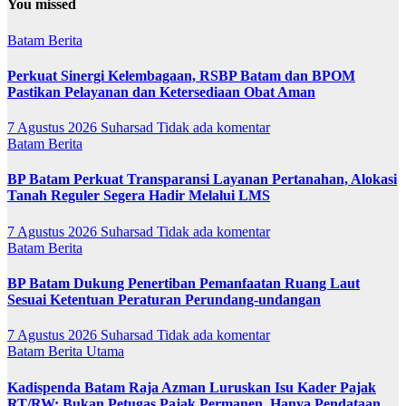
You missed
Batam
Berita
Perkuat Sinergi Kelembagaan, RSBP Batam dan BPOM
Pastikan Pelayanan dan Ketersediaan Obat Aman
7 Agustus 2026
Suharsad
Tidak ada komentar
Batam
Berita
BP Batam Perkuat Transparansi Layanan Pertanahan, Alokasi
Tanah Reguler Segera Hadir Melalui LMS
7 Agustus 2026
Suharsad
Tidak ada komentar
Batam
Berita
BP Batam Dukung Penertiban Pemanfaatan Ruang Laut
Sesuai Ketentuan Peraturan Perundang-undangan
7 Agustus 2026
Suharsad
Tidak ada komentar
Batam
Berita Utama
Kadispenda Batam Raja Azman Luruskan Isu Kader Pajak
RT/RW: Bukan Petugas Pajak Permanen, Hanya Pendataan