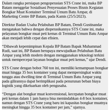
Dalam rangka persiapan pengoperasian STS Crane ini, maka BP
Batam menggelar Sosialisasi Penyesuaian Proses Bisnis Kegiatan
Bongkar Muat Kontainer Terminal Umum Batu Ampar, di
Marketing Centre BP Batam, pada Kamis (25/5/2023).
Direktur Badan Usaha Pelabuhan BP Batam, Dendi Gustinandar
mengatakan bahwa dengan dioperasikannya STS Crane ini, maka
pelayanan bongkar muat peti kemas di Terminal Umum Batu Ampar
akan menjadi lebih cepat dan efisien.
“Dibawah kepemimpinan Kepala BP Batam Bapak Muhammad
Rudi, saat ini, BP Batam berupaya mewujudkan Pelabuhan Batu
Ampar yang lebih modern dengan menggunakan teknologi terkini
untuk mempercepat layanan bongkar muat peti kemas,” ujar Dendi.
STS Crane dengan bobot 760 ton ini, memiliki kemampuan bongkar
muat hingga 35 box kontainer yang dapat mempersingkat waktu
tunggu atau dwelling time di Terminal Umum Batu Ampar yang
pada gilirannya dapat berimplikasi pada penurunan beban biaya
logistik yang dikeluarkan oleh pengusaha.
“Dengan alat bongkar muat konvensional, kecepatan bongkar muat
peti kemas dalam 1 jam hanya bisa memindahkan 4-8 box kontainer,
namun dengan STS Crane yang baru ini kapasitas bongkar muatnya
meningkat hingga 35 box kontainer per jam,” ujarnya.