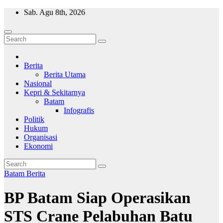
Skip
Sab. Agu 8th, 2026
to
content
Wajah Batam
CCTV nya kota Batam
Berita
Berita Utama
Nasional
Kepri & Sekitarnya
Batam
Infografis
Politik
Hukum
Organisasi
Ekonomi
Batam
Berita
BP Batam Siap Operasikan
STS Crane Pelabuhan Batu