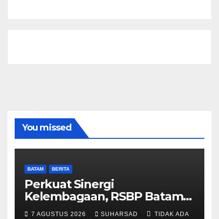
You missed
BATAM
BERITA
Perkuat Sinergi
Kelembagaan, RSBP Batam
dan BPOM Pastikan
7 AGUSTUS 2026
SUHARSAD
TIDAK ADA