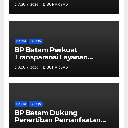
dan BPOM Pastikan
AGU 7, 2026
SUHARSAD
Pelayanan dan Ketersediaan
Obat Aman
BATAM
BERITA
BP Batam Perkuat
Transparansi Layanan
Pertanahan, Alokasi Tanah
AGU 7, 2026
SUHARSAD
Reguler Segera Hadir Melalui
LMS
BATAM
BERITA
BP Batam Dukung
Penertiban Pemanfaatan
Ruang Laut Sesuai