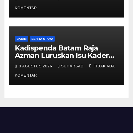
Ketentuan Peraturan
Perundang-undangan
KOMENTAR
BATAM
BERITA UTAMA
Kadispenda Batam Raja
Azman Luruskan Isu Kader
Pajak RT/RW: Bukan Petugas
3 AGUSTUS 2026
SUHARSAD
TIDAK ADA
Pajak Permanen, Hanya
Pendataan untuk Digitalisasi
KOMENTAR
hingga 2030