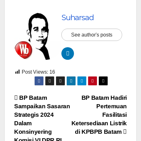
Suharsad
See author's posts
Post Views:
16
Navigasi
BP Batam
BP Batam Hadiri
Sampaikan Sasaran
Pertemuan
pos
Strategis 2024
Fasilitasi
Dalam
Ketersediaan Listrik
Konsinyering
di KPBPB Batam
Komisi VI DPR RI