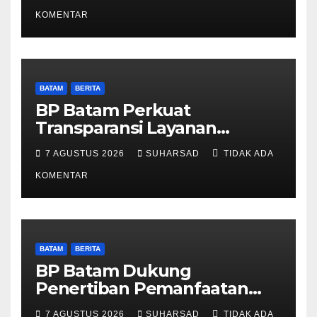
Pelayanan dan Ketersediaan
Obat Aman
KOMENTAR
BATAM
BERITA
BP Batam Perkuat
Transparansi Layanan
Pertanahan, Alokasi Tanah
7 AGUSTUS 2026
SUHARSAD
TIDAK ADA
Reguler Segera Hadir Melalui
LMS
KOMENTAR
BATAM
BERITA
BP Batam Dukung
Penertiban Pemanfaatan
Ruang Laut Sesuai
7 AGUSTUS 2026
SUHARSAD
TIDAK ADA