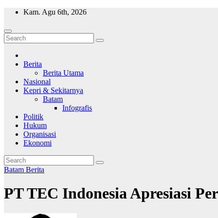
Skip
Kam. Agu 6th, 2026
to
content
Wajah Batam
CCTV nya kota Batam
Berita
Berita Utama
Nasional
Kepri & Sekitarnya
Batam
Infografis
Politik
Hukum
Organisasi
Ekonomi
Batam
Berita
PT TEC Indonesia Apresiasi Per