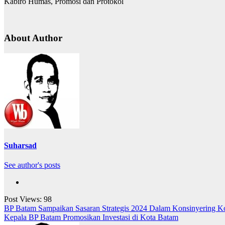
Kabiro Humas, Promosi dan Protokol
About Author
Suharsad
See author's posts
Post Views:
98
Navigasi
BP Batam Sampaikan Sasaran Strategis 2024 Dalam Konsinyering 
Kepala BP Batam Promosikan Investasi di Kota Batam
pos