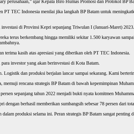
ry perusahaan,” ujar Kepala Biro Humas Promosi dan Protokol BP Bata
men PT TEC Indonesia menilai jika langkah BP Batam untuk meningka
nvestasi di Provinsi Kepri sepanjang Triwulan I (Januari-Maret) 2023
reka terus berkembang hingga memiliki sekitar 1.500 karyawan sampai 
tambahnya.
erima kasih atas apresiasi yang diberikan oleh PT TEC Indonesia.
ara investor yang akan berinvestasi di Kota Batam.
. Logistik dan produksi berjalan lancar sampai sekarang. Kami berteri
a, memuji rencana strategis BP Batam di bawah kepemimpinan Muha
persen sepanjang tahun 2022 menjadi bukti nyata komitmen Muhamma
ri dengan berhasil memberikan sumbangsih sebesar 78 persen dari tot
 dalam produksi selama ini. Peran strategis BP Batam sangat pentin