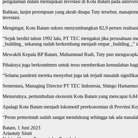
pengalaman dalam memajukan investasi di Kota Batam pada anniversa
Bahkan, lanjut perempuan yang akrab disapa Tuty tersebut, manaje
investasi.
Mengingat, Kota Batam sukses menyumbangkan 82,9 persen realisasi i
“Sejak berdiri tahun 1992 lalu, PT TEC mengakui jika perusahaan me
_building_ sekarang sudah berkembang menjadi empat _building_,” 
Mewakili Kepala BP Batam, Muhammad Rudi, Tuty pun mengucapkan t
Pihaknya juga berkomitmen untuk terus memberikan kemudahan bagi p
“Selama pandemi mereka menyebut juga tak terjadi masalah signifikan
Sementara, Managing Director PT TEC Indonesia, Shingo Hamamur
Menurutnya, pertumbuhan ekonomi Kota Batam yang mencapai 6,84 
Apalagi Kota Batam menjadi lokomotif perekonomian di Provinsi Kep
“Peran pemerintah sudah sangat mendukung sehingga tak ada masalah
Batam, 1 Juni 2023
Ariastuty Sirait