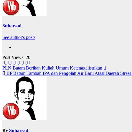
Suharsad
See author's posts
Post Views:
20
Navigasi
PLN Batam Berikan Kuliah Umum Ketenagalistrikan
BP Batam Tambah IPA dan Pengolah Air Baru Atasi Daerah Stress
pos
By
Suharsad