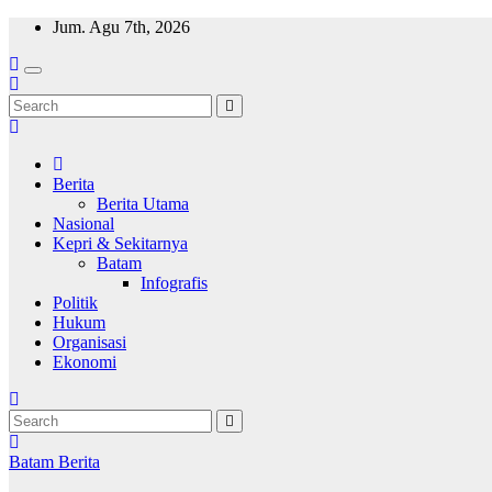
Skip
Jum. Agu 7th, 2026
to
content
Wajah Batam
CCTV nya kota Batam
Berita
Berita Utama
Nasional
Kepri & Sekitarnya
Batam
Infografis
Politik
Hukum
Organisasi
Ekonomi
Batam
Berita