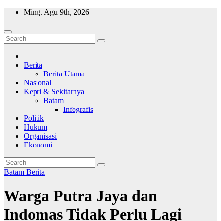
Skip
Ming. Agu 9th, 2026
to
content
Wajah Batam
CCTV nya kota Batam
Berita
Berita Utama
Nasional
Kepri & Sekitarnya
Batam
Infografis
Politik
Hukum
Organisasi
Ekonomi
Batam
Berita
Warga Putra Jaya dan
Indomas Tidak Perlu Lagi