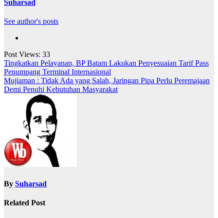
Suharsad
See author's posts
Post Views:
33
Navigasi
Tingkatkan Pelayanan, BP Batam Lakukan Penyesuaian Tarif Pass
Penumpang Terminal Internasional
pos
Mujiaman : Tidak Ada yang Salah, Jaringan Pipa Perlu Peremajaan
Demi Penuhi Kebutuhan Masyarakat
By
Suharsad
Related Post