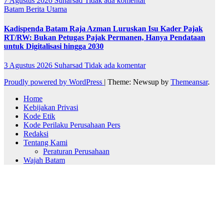
7 Agustus 2026
Suharsad
Tidak ada komentar
Batam
Berita Utama
Kadispenda Batam Raja Azman Luruskan Isu Kader Pajak
RT/RW: Bukan Petugas Pajak Permanen, Hanya Pendataan
untuk Digitalisasi hingga 2030
3 Agustus 2026
Suharsad
Tidak ada komentar
Proudly powered by WordPress
|
Theme: Newsup by
Themeansar
.
Home
Kebijakan Privasi
Kode Etik
Kode Perilaku Perusahaan Pers
Redaksi
Tentang Kami
Peraturan Perusahaan
Wajah Batam