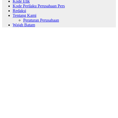
Kode Etik
Kode Perilaku Perusahaan Pers
Redaksi
Tentang Kami
Peraturan Perusahaan
Wajah Batam