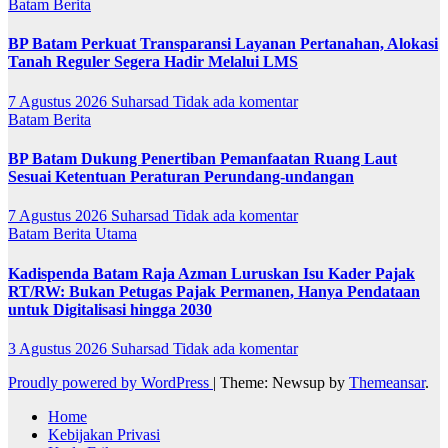
Batam
Berita
BP Batam Perkuat Transparansi Layanan Pertanahan, Alokasi
Tanah Reguler Segera Hadir Melalui LMS
7 Agustus 2026
Suharsad
Tidak ada komentar
Batam
Berita
BP Batam Dukung Penertiban Pemanfaatan Ruang Laut
Sesuai Ketentuan Peraturan Perundang-undangan
7 Agustus 2026
Suharsad
Tidak ada komentar
Batam
Berita Utama
Kadispenda Batam Raja Azman Luruskan Isu Kader Pajak
RT/RW: Bukan Petugas Pajak Permanen, Hanya Pendataan
untuk Digitalisasi hingga 2030
3 Agustus 2026
Suharsad
Tidak ada komentar
Proudly powered by WordPress
|
Theme: Newsup by
Themeansar
.
Home
Kebijakan Privasi