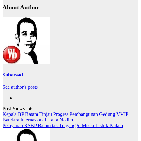
About Author
Suharsad
See author's posts
Post Views:
56
Navigasi
Kepala BP Batam Tinjau Progres Pembangunan Gedung VVIP
Bandara Internasional Hang Nadim
pos
Pelayanan RSBP Batam tak Terganggu Meski Listrik Padam