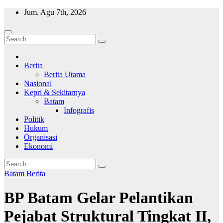
Skip
Jum. Agu 7th, 2026
to
content
Wajah Batam
CCTV nya kota Batam
Berita
Berita Utama
Nasional
Kepri & Sekitarnya
Batam
Infografis
Politik
Hukum
Organisasi
Ekonomi
Batam
Berita
BP Batam Gelar Pelantikan
Pejabat Struktural Tingkat II,