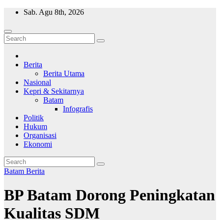
Skip
Sab. Agu 8th, 2026
to
content
Wajah Batam
CCTV nya kota Batam
Berita
Berita Utama
Nasional
Kepri & Sekitarnya
Batam
Infografis
Politik
Hukum
Organisasi
Ekonomi
Batam
Berita
BP Batam Dorong Peningkatan
Kualitas SDM