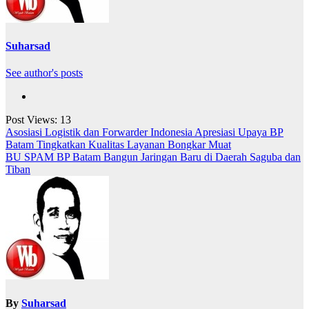
Suharsad
See author's posts
Post Views:
13
Navigasi
Asosiasi Logistik dan Forwarder Indonesia Apresiasi Upaya BP
Batam Tingkatkan Kualitas Layanan Bongkar Muat
pos
BU SPAM BP Batam Bangun Jaringan Baru di Daerah Saguba dan
Tiban
By
Suharsad