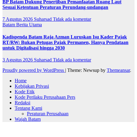
BP Batam Dukung Penertiban Pemanfaatan Ruang Laut
Sesuai Ketentuan Peraturan Perundang-undangan
7 Agustus 2026
Suharsad
Tidak ada komentar
Batam
Berita Utama
Kadispenda Batam Raja Azman Luruskan Isu Kader Pajak
RT/RW: Bukan Petugas Pajak Permanen, Hanya Pendataan
untuk Digitalisasi hingga 2030
3 Agustus 2026
Suharsad
Tidak ada komentar
Proudly powered by WordPress
|
Theme: Newsup by
Themeansar
.
Home
Kebijakan Privasi
Kode Etik
Kode Perilaku Perusahaan Pers
Redaksi
Tentang Kami
Peraturan Perusahaan
Wajah Batam