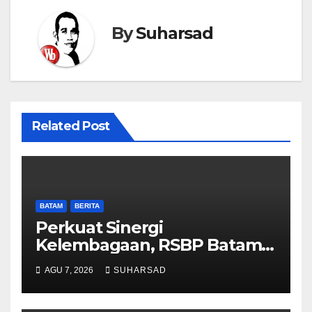
By
Suharsad
Related Post
BATAM
BERITA
Perkuat Sinergi
Kelembagaan, RSBP Batam
dan BPOM Pastikan
AGU 7, 2026
SUHARSAD
Pelayanan dan Ketersediaan
Obat Aman