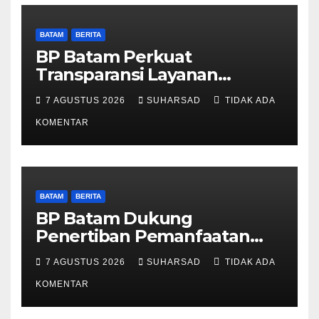
BATAM
BERITA
BP Batam Perkuat
Transparansi Layanan
Pertanahan, Alokasi Tanah
7 AGUSTUS 2026
SUHARSAD
TIDAK ADA
Reguler Segera Hadir Melalui
LMS
KOMENTAR
BATAM
BERITA
BP Batam Dukung
Penertiban Pemanfaatan
Ruang Laut Sesuai
7 AGUSTUS 2026
SUHARSAD
TIDAK ADA
Ketentuan Peraturan
Perundang-undangan
KOMENTAR