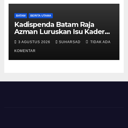
BATAM
BERITA UTAMA
Kadispenda Batam Raja
Azman Luruskan Isu Kader
Pajak RT/RW: Bukan Petugas
3 AGUSTUS 2026
SUHARSAD
TIDAK ADA
Pajak Permanen, Hanya
Pendataan untuk Digitalisasi
KOMENTAR
hingga 2030