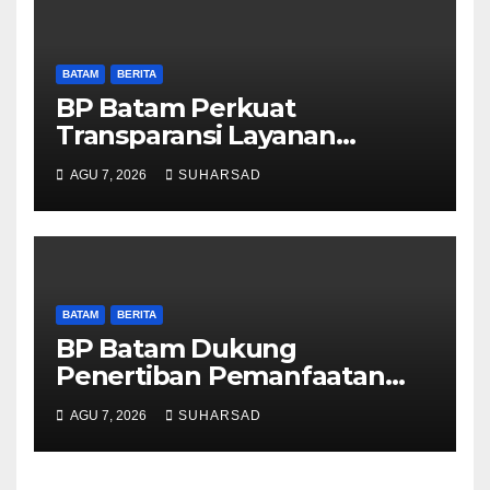
BATAM
BERITA
BP Batam Perkuat
Transparansi Layanan
Pertanahan, Alokasi Tanah
AGU 7, 2026
SUHARSAD
Reguler Segera Hadir Melalui
LMS
BATAM
BERITA
BP Batam Dukung
Penertiban Pemanfaatan
Ruang Laut Sesuai
AGU 7, 2026
SUHARSAD
Ketentuan Peraturan
Perundang-undangan