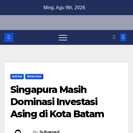
Skip
Ming. Agu 9th, 2026
to
content
BATAM
BENCANA
Singapura Masih
Dominasi Investasi
Asing di Kota Batam
By
Suharsad