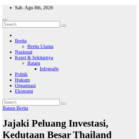
Skip
Sab. Agu 8th, 2026
to
content
Wajah Batam
CCTV nya kota Batam
Berita
Berita Utama
Nasional
Kepri & Sekitarnya
Batam
Infografis
Politik
Hukum
Organisasi
Ekonomi
Batam
Berita
Jajaki Peluang Investasi,
Kedutaan Besar Thailand