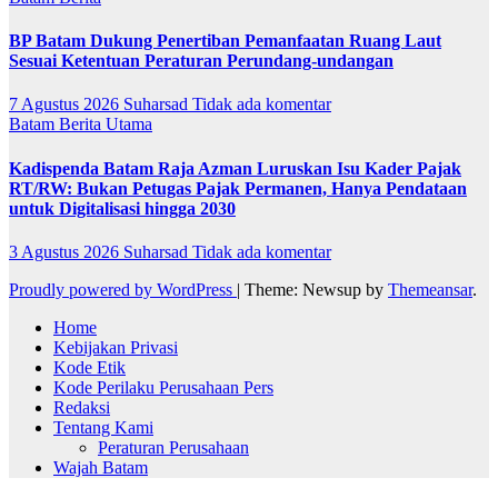
BP Batam Dukung Penertiban Pemanfaatan Ruang Laut
Sesuai Ketentuan Peraturan Perundang-undangan
7 Agustus 2026
Suharsad
Tidak ada komentar
Batam
Berita Utama
Kadispenda Batam Raja Azman Luruskan Isu Kader Pajak
RT/RW: Bukan Petugas Pajak Permanen, Hanya Pendataan
untuk Digitalisasi hingga 2030
3 Agustus 2026
Suharsad
Tidak ada komentar
Proudly powered by WordPress
|
Theme: Newsup by
Themeansar
.
Home
Kebijakan Privasi
Kode Etik
Kode Perilaku Perusahaan Pers
Redaksi
Tentang Kami
Peraturan Perusahaan
Wajah Batam