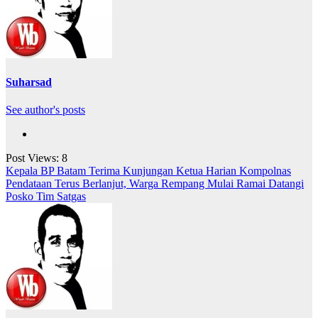
Suharsad
See author's posts
Post Views:
8
Navigasi
Kepala BP Batam Terima Kunjungan Ketua Harian Kompolnas
Pendataan Terus Berlanjut, Warga Rempang Mulai Ramai Datangi
pos
Posko Tim Satgas