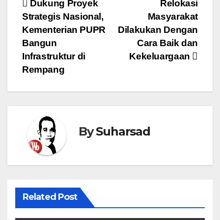
Navigasi
Dukung Proyek
Relokasi
Strategis Nasional,
Masyarakat
pos
Kementerian PUPR
Dilakukan Dengan
Bangun
Cara Baik dan
Infrastruktur di
Kekeluargaan
Rempang
By
Suharsad
Related Post