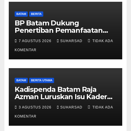
BATAM
BERITA
BP Batam Dukung
Penertiban Pemanfaatan
Ruang Laut Sesuai
7 AGUSTUS 2026
SUHARSAD
TIDAK ADA
Ketentuan Peraturan
Perundang-undangan
KOMENTAR
BATAM
BERITA UTAMA
Kadispenda Batam Raja
Azman Luruskan Isu Kader
Pajak RT/RW: Bukan Petugas
3 AGUSTUS 2026
SUHARSAD
TIDAK ADA
Pajak Permanen, Hanya
Pendataan untuk Digitalisasi
KOMENTAR
hingga 2030