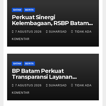
BATAM
BERITA
Perkuat Sinergi
Kelembagaan, RSBP Batam
dan BPOM Pastikan
7 AGUSTUS 2026
SUHARSAD
TIDAK ADA
Pelayanan dan Ketersediaan
Obat Aman
KOMENTAR
BATAM
BERITA
BP Batam Perkuat
Transparansi Layanan
Pertanahan, Alokasi Tanah
7 AGUSTUS 2026
SUHARSAD
TIDAK ADA
Reguler Segera Hadir Melalui
LMS
KOMENTAR