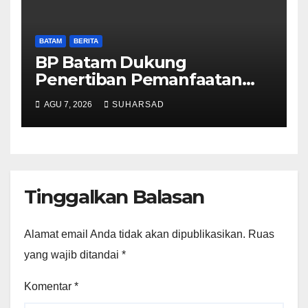
BATAM
BERITA
BP Batam Dukung
Penertiban Pemanfaatan
Ruang Laut Sesuai
AGU 7, 2026
SUHARSAD
Ketentuan Peraturan
Perundang-undangan
Tinggalkan Balasan
Alamat email Anda tidak akan dipublikasikan.
Ruas
yang wajib ditandai
*
Komentar
*