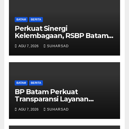
BATAM
BERITA
Perkuat Sinergi
Kelembagaan, RSBP Batam
dan BPOM Pastikan
AGU 7, 2026
SUHARSAD
Pelayanan dan Ketersediaan
Obat Aman
BATAM
BERITA
BP Batam Perkuat
Transparansi Layanan
Pertanahan, Alokasi Tanah
AGU 7, 2026
SUHARSAD
Reguler Segera Hadir Melalui
LMS