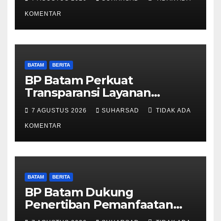
Pelayanan dan Ketersediaan
Obat Aman
KOMENTAR
BATAM
BERITA
BP Batam Perkuat
Transparansi Layanan
Pertanahan, Alokasi Tanah
7 AGUSTUS 2026
SUHARSAD
TIDAK ADA
Reguler Segera Hadir Melalui
LMS
KOMENTAR
BATAM
BERITA
BP Batam Dukung
Penertiban Pemanfaatan
Ruang Laut Sesuai