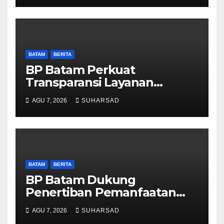
Obat Aman
BATAM
BERITA
BP Batam Perkuat
Transparansi Layanan
Pertanahan, Alokasi Tanah
AGU 7, 2026
SUHARSAD
Reguler Segera Hadir Melalui
LMS
BATAM
BERITA
BP Batam Dukung
Penertiban Pemanfaatan
Ruang Laut Sesuai
AGU 7, 2026
SUHARSAD
Ketentuan Peraturan