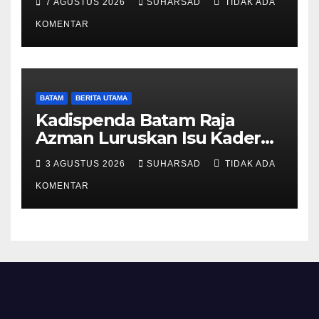
7 AGUSTUS 2026
SUHARSAD
TIDAK ADA
Ketentuan Peraturan
Perundang-undangan
KOMENTAR
BATAM
BERITA UTAMA
Kadispenda Batam Raja
Azman Luruskan Isu Kader
Pajak RT/RW: Bukan Petugas
3 AGUSTUS 2026
SUHARSAD
TIDAK ADA
Pajak Permanen, Hanya
Pendataan untuk Digitalisasi
KOMENTAR
hingga 2030