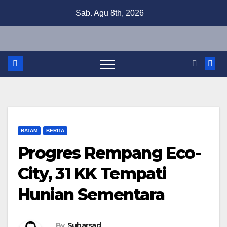
Skip
Sab. Agu 8th, 2026
to
content
BATAM
BERITA
Progres Rempang Eco-
City, 31 KK Tempati
Hunian Sementara
By
Suharsad