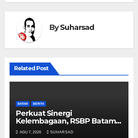
By
Suharsad
Related Post
BATAM
BERITA
Perkuat Sinergi
Kelembagaan, RSBP Batam
dan BPOM Pastikan
AGU 7, 2026
SUHARSAD
Pelayanan dan Ketersediaan