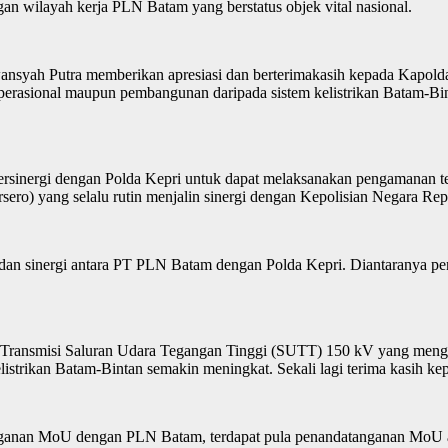
ngan wilayah kerja PLN Batam yang berstatus objek vital nasional.
yah Putra memberikan apresiasi dan berterimakasih kepada Kapolda 
operasional maupun pembangunan daripada sistem kelistrikan Batam-Bi
sinergi dengan Polda Kepri untuk dapat melaksanakan pengamanan terh
o) yang selalu rutin menjalin sinergi dengan Kepolisian Negara Repub
dan sinergi antara PT PLN Batam dengan Polda Kepri. Diantaranya p
 Transmisi Saluran Udara Tegangan Tinggi (SUTT) 150 kV yang men
istrikan Batam-Bintan semakin meningkat. Sekali lagi terima kasih ke
anganan MoU dengan PLN Batam, terdapat pula penandatanganan MoU 