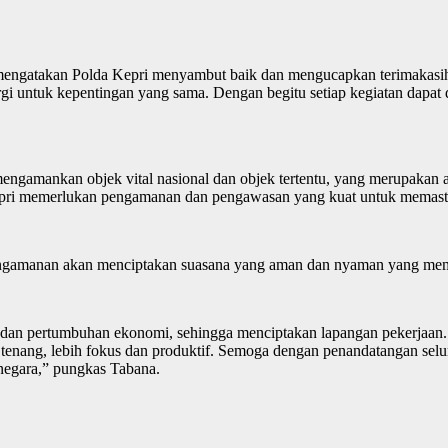
, mengatakan Polda Kepri menyambut baik dan mengucapkan terimakasih
rgi untuk kepentingan yang sama. Dengan begitu setiap kegiatan dapat 
gamankan objek vital nasional dan objek tertentu, yang merupakan a
Kepri memerlukan pengamanan dan pengawasan yang kuat untuk memastik
gamanan akan menciptakan suasana yang aman dan nyaman yang memi
dan pertumbuhan ekonomi, sehingga menciptakan lapangan pekerjaan. 
tenang, lebih fokus dan produktif. Semoga dengan penandatangan seluru
negara,” pungkas Tabana.