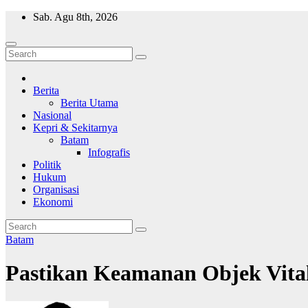
Skip
Sab. Agu 8th, 2026
to
content
Wajah Batam
CCTV nya kota Batam
Berita
Berita Utama
Nasional
Kepri & Sekitarnya
Batam
Infografis
Politik
Hukum
Organisasi
Ekonomi
Batam
Pastikan Keamanan Objek Vital