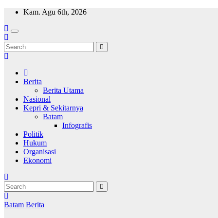
Skip
Kam. Agu 6th, 2026
to
content
Wajah Batam
CCTV nya kota Batam
Berita
Berita Utama
Nasional
Kepri & Sekitarnya
Batam
Infografis
Politik
Hukum
Organisasi
Ekonomi
Batam
Berita