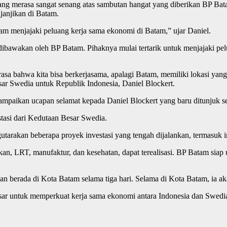
, yang merasa sangat senang atas sambutan hangat yang diberikan BP B
janjikan di Batam.
lam menjajaki peluang kerja sama ekonomi di Batam,” ujar Daniel.
ibawakan oleh BP Batam. Pihaknya mulai tertarik untuk menjajaki pelua
asa bahwa kita bisa berkerjasama, apalagi Batam, memiliki lokasi yan
sar Swedia untuk Republik Indonesia, Daniel Blockert.
ikan ucapan selamat kepada Daniel Blockert yang baru ditunjuk se
asi dari Kedutaan Besar Swedia.
arakan beberapa proyek investasi yang tengah dijalankan, termasuk inf
kan, LRT, manufaktur, dan kesehatan, dapat terealisasi. BP Batam siap
an berada di Kota Batam selama tiga hari. Selama di Kota Batam, ia 
ar untuk memperkuat kerja sama ekonomi antara Indonesia dan Swed