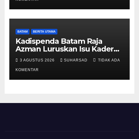
Perundang-undangan
BATAM
BERITA UTAMA
Kadispenda Batam Raja
Azman Luruskan Isu Kader
Pajak RT/RW: Bukan Petugas
3 AGUSTUS 2026
SUHARSAD
TIDAK ADA
Pajak Permanen, Hanya
Pendataan untuk Digitalisasi
KOMENTAR
hingga 2030