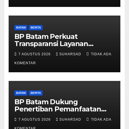
BATAM
BERITA
BP Batam Perkuat
Transparansi Layanan
Pertanahan, Alokasi Tanah
7 AGUSTUS 2026
SUHARSAD
TIDAK ADA
Reguler Segera Hadir Melalui
LMS
KOMENTAR
BATAM
BERITA
BP Batam Dukung
Penertiban Pemanfaatan
Ruang Laut Sesuai
7 AGUSTUS 2026
SUHARSAD
TIDAK ADA
Ketentuan Peraturan
KOMENTAR