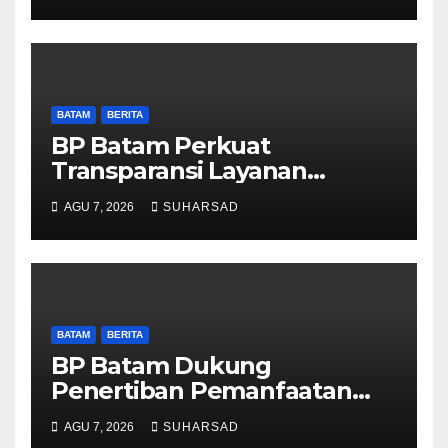
Pelayanan dan Ketersediaan
Obat Aman
BATAM
BERITA
BP Batam Perkuat
Transparansi Layanan
Pertanahan, Alokasi Tanah
AGU 7, 2026
SUHARSAD
Reguler Segera Hadir Melalui
LMS
BATAM
BERITA
BP Batam Dukung
Penertiban Pemanfaatan
Ruang Laut Sesuai
AGU 7, 2026
SUHARSAD
Ketentuan Peraturan