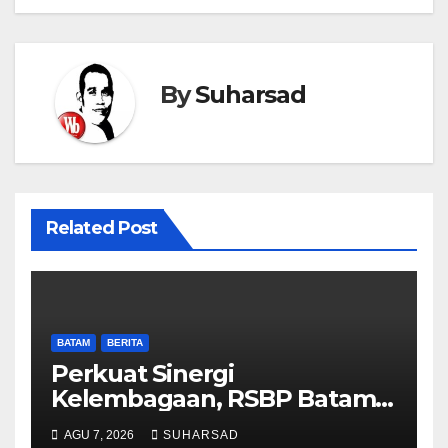
By
Suharsad
Related Post
BATAM
BERITA
Perkuat Sinergi
Kelembagaan, RSBP Batam
dan BPOM Pastikan
AGU 7, 2026
SUHARSAD