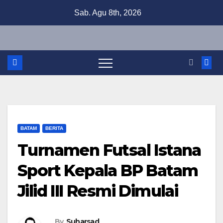
Skip
Sab. Agu 8th, 2026
to
content
BATAM
BERITA
Turnamen Futsal Istana
Sport Kepala BP Batam
Jilid III Resmi Dimulai
By
Suharsad