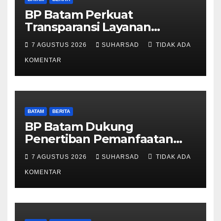
BP Batam Perkuat
Transparansi Layanan
Pertanahan, Alokasi Tanah
7 AGUSTUS 2026
SUHARSAD
TIDAK ADA
Reguler Segera Hadir Melalui
LMS
KOMENTAR
BATAM
BERITA
BP Batam Dukung
Penertiban Pemanfaatan
Ruang Laut Sesuai
7 AGUSTUS 2026
SUHARSAD
TIDAK ADA
Ketentuan Peraturan
Perundang-undangan
KOMENTAR