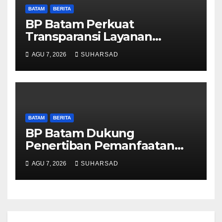
BATAM
BERITA
BP Batam Perkuat
Transparansi Layanan
Pertanahan, Alokasi Tanah
AGU 7, 2026
SUHARSAD
Reguler Segera Hadir Melalui
LMS
BATAM
BERITA
BP Batam Dukung
Penertiban Pemanfaatan
Ruang Laut Sesuai
AGU 7, 2026
SUHARSAD
Ketentuan Peraturan
Perundang-undangan