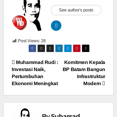
See author's posts
Post Views:
28
Navigasi
Muhammad Rudi :
Komitmen Kepala
Investasi Naik,
BP Batam Bangun
pos
Pertumbuhan
Infrastruktur
Ekonomi Meningkat
Modern
By
Suharsad