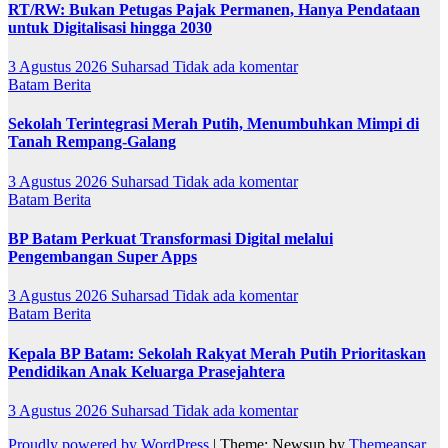
RT/RW: Bukan Petugas Pajak Permanen, Hanya Pendataan
untuk Digitalisasi hingga 2030
3 Agustus 2026
Suharsad
Tidak ada komentar
Batam
Berita
Sekolah Terintegrasi Merah Putih, Menumbuhkan Mimpi di
Tanah Rempang-Galang
3 Agustus 2026
Suharsad
Tidak ada komentar
Batam
Berita
BP Batam Perkuat Transformasi Digital melalui
Pengembangan Super Apps
3 Agustus 2026
Suharsad
Tidak ada komentar
Batam
Berita
Kepala BP Batam: Sekolah Rakyat Merah Putih Prioritaskan
Pendidikan Anak Keluarga Prasejahtera
3 Agustus 2026
Suharsad
Tidak ada komentar
Proudly powered by WordPress
|
Theme: Newsup by
Themeansar
.