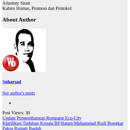
Ariastuty Sirait
Kabiro Humas, Promosi dan Protokol
About Author
Suharsad
See author's posts
Post Views:
30
Navigasi
Update Pengembangan Rempang Eco-City
Klarifikasi Tuduhan Kepala BP Batam Muhammad Rudi Bongkar
pos
Paksa Rumah Ibadah