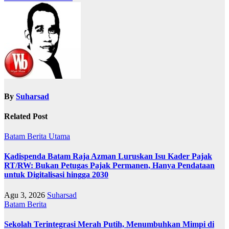
By
Suharsad
Related Post
Batam
Berita Utama
Kadispenda Batam Raja Azman Luruskan Isu Kader Pajak
RT/RW: Bukan Petugas Pajak Permanen, Hanya Pendataan
untuk Digitalisasi hingga 2030
Agu 3, 2026
Suharsad
Batam
Berita
Sekolah Terintegrasi Merah Putih, Menumbuhkan Mimpi di