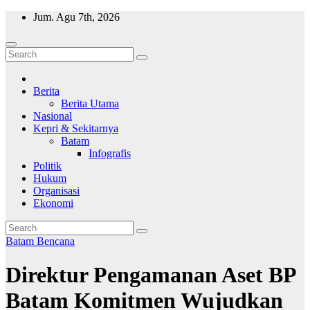
Skip
Jum. Agu 7th, 2026
to
content
Wajah Batam
CCTV nya kota Batam
Berita
Berita Utama
Nasional
Kepri & Sekitarnya
Batam
Infografis
Politik
Hukum
Organisasi
Ekonomi
Batam
Bencana
Direktur Pengamanan Aset BP
Batam Komitmen Wujudkan