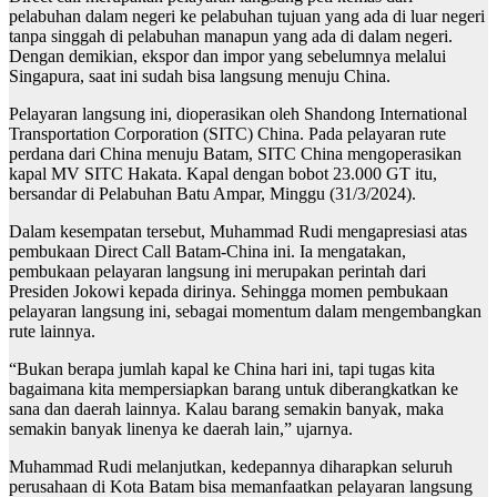
pelabuhan dalam negeri ke pelabuhan tujuan yang ada di luar negeri
tanpa singgah di pelabuhan manapun yang ada di dalam negeri.
Dengan demikian, ekspor dan impor yang sebelumnya melalui
Singapura, saat ini sudah bisa langsung menuju China.
Pelayaran langsung ini, dioperasikan oleh Shandong International
Transportation Corporation (SITC) China. Pada pelayaran rute
perdana dari China menuju Batam, SITC China mengoperasikan
kapal MV SITC Hakata. Kapal dengan bobot 23.000 GT itu,
bersandar di Pelabuhan Batu Ampar, Minggu (31/3/2024).
Dalam kesempatan tersebut, Muhammad Rudi mengapresiasi atas
pembukaan Direct Call Batam-China ini. Ia mengatakan,
pembukaan pelayaran langsung ini merupakan perintah dari
Presiden Jokowi kepada dirinya. Sehingga momen pembukaan
pelayaran langsung ini, sebagai momentum dalam mengembangkan
rute lainnya.
“Bukan berapa jumlah kapal ke China hari ini, tapi tugas kita
bagaimana kita mempersiapkan barang untuk diberangkatkan ke
sana dan daerah lainnya. Kalau barang semakin banyak, maka
semakin banyak linenya ke daerah lain,” ujarnya.
Muhammad Rudi melanjutkan, kedepannya diharapkan seluruh
perusahaan di Kota Batam bisa memanfaatkan pelayaran langsung