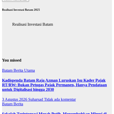
Realisasi Investasi Batam 2025
Realisasi Investasi Batam
You missed
Batam
Berita Utama
Kadispenda Batam Raja Azman Luruskan Isu Kader Pajak
RT/RW: Bukan Petugas Pajak Permanen, Hanya Pendataan
untuk Digitalisasi hingga 2030
3 Agustus 2026
Suharsad
Tidak ada komentar
Batam
Berita
Sekolah Terintegrasi Merah Putih, Menumbuhkan Mimpi di