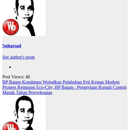
Suharsad
See author's posts
Post Views:
48
Navigasi
BP Batam Komitmen Wujudkan Pelabuhan Peti Kemas Modern
Progres Rempang Eco-City, BP Batam : Pengerjaan Rumah Contoh
pos
Masuk Tahap Penyelesaian