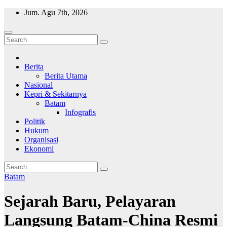
Skip
Jum. Agu 7th, 2026
to
content
Wajah Batam
CCTV nya kota Batam
Berita
Berita Utama
Nasional
Kepri & Sekitarnya
Batam
Infografis
Politik
Hukum
Organisasi
Ekonomi
Batam
Sejarah Baru, Pelayaran
Langsung Batam-China Resmi