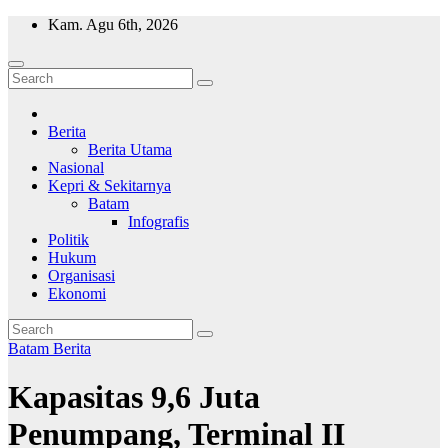
Skip
Kam. Agu 6th, 2026
to
content
Wajah Batam
CCTV nya kota Batam
Berita
Berita Utama
Nasional
Kepri & Sekitarnya
Batam
Infografis
Politik
Hukum
Organisasi
Ekonomi
Batam
Berita
Kapasitas 9,6 Juta
Penumpang, Terminal II