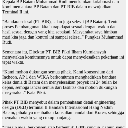
Kepala BP Batam Muhammad Rudi menekankan kolaborasi dan
komitmen antara BP Batam dan PT BIB dalam mewujudkan
Terminal II ini.
“Bandara selesai (PT BIB), Jalan juga selesai (BP Batam). Tentu
proses Pembangunan kita harap dapat sesuai dengan waktu dan
hasil sesuai dengan yang kita sepakati. Masyarakat saya himbau
mari kita jaga dan kontrol ini sampai selesai.” Pungkas Muhammad
Rudi.
Sementara itu, Direktur PT. BIB Pikri Ilham Kurniansyah
menyatakan komitmennya untuk dapat menyelesaikan pekerjaan ini
tepat waktu.
“Kami mohon dukungan semua pihak. Kami konsorsium dari
Incheon, AP 1 dan WIKA berkomitmen menghadirkan bandara
kelas dunia di Batam dan menyelesaikan proyek ini 24 bulan ke
depan, semoga lancar semua dari fasilitas dan mohon dukungan
masyarakat.” Kata Pikri.
Pihak PT BIB menyebut dalam pembahasan detail engineering
design (DED) terminal II Bandara Internasional Hang Nadim
Batam, pihaknya melibatkan konsultan handal dari Korea, sehingga
memakan waktu yang cukup panjang.
“Desain awal berkonsep atap berbentuk 1.000 kuncup, namun yang