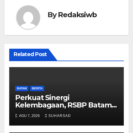
By
Redaksiwb
Related Post
BATAM
BERITA
Perkuat Sinergi
Kelembagaan, RSBP Batam
dan BPOM Pastikan
AGU 7, 2026
SUHARSAD
Pelayanan dan Ketersediaan
Obat Aman