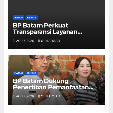
BATAM
BERITA
BP Batam Perkuat
Transparansi Layanan
Pertanahan, Alokasi Tanah
AGU 7, 2026
SUHARSAD
Reguler Segera Hadir Melalui
LMS
BATAM
BERITA
BP Batam Dukung
Penertiban Pemanfaatan
Ruang Laut Sesuai
AGU 7, 2026
SUHARSAD
Ketentuan Peraturan
Perundang-undangan