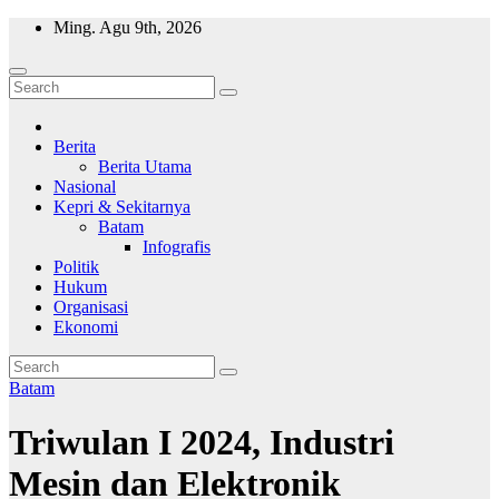
Skip
Ming. Agu 9th, 2026
to
content
Wajah Batam
CCTV nya kota Batam
Berita
Berita Utama
Nasional
Kepri & Sekitarnya
Batam
Infografis
Politik
Hukum
Organisasi
Ekonomi
Batam
Triwulan I 2024, Industri
Mesin dan Elektronik