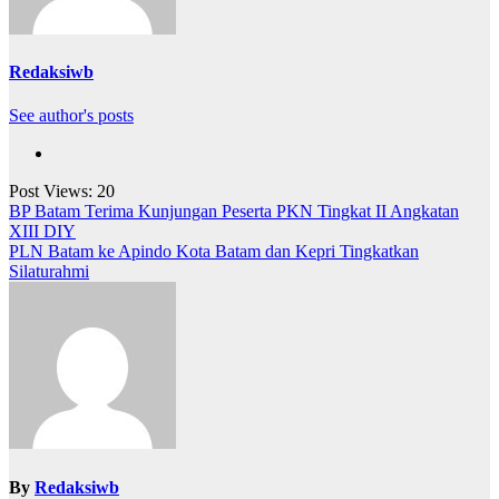
Redaksiwb
See author's posts
Post Views:
20
Navigasi
BP Batam Terima Kunjungan Peserta PKN Tingkat II Angkatan
XIII DIY
pos
PLN Batam ke Apindo Kota Batam dan Kepri Tingkatkan
Silaturahmi
By
Redaksiwb