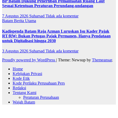
BP Batam Dukung Penertiban Pemanfaatan Ruang Laut
Sesuai Ketentuan Peraturan Perundang-undangan
7 Agustus 2026
Suharsad
Tidak ada komentar
Batam
Berita Utama
Kadispenda Batam Raja Azman Luruskan Isu Kader Pajak
RT/RW: Bukan Petugas Pajak Permanen, Hanya Pendataan
untuk Digitalisasi hingga 2030
3 Agustus 2026
Suharsad
Tidak ada komentar
Proudly powered by WordPress
|
Theme: Newsup by
Themeansar
.
Home
Kebijakan Privasi
Kode Etik
Kode Perilaku Perusahaan Pers
Redaksi
Tentang Kami
Peraturan Perusahaan
Wajah Batam