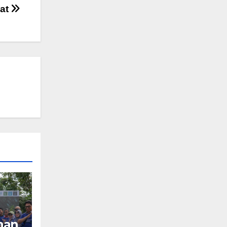
kat
nan