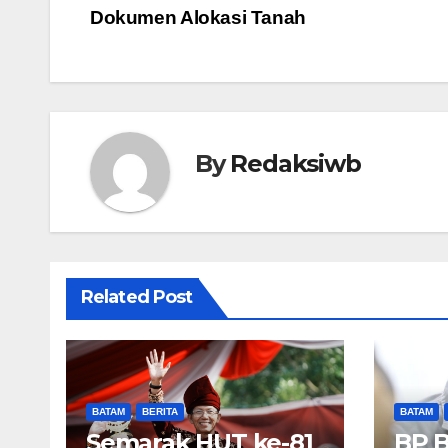
Dokumen Alokasi Tanah
pos
By
Redaksiwb
Related Post
BATAM
BERITA
BATAM
Semarak HUT ke-81
BP 