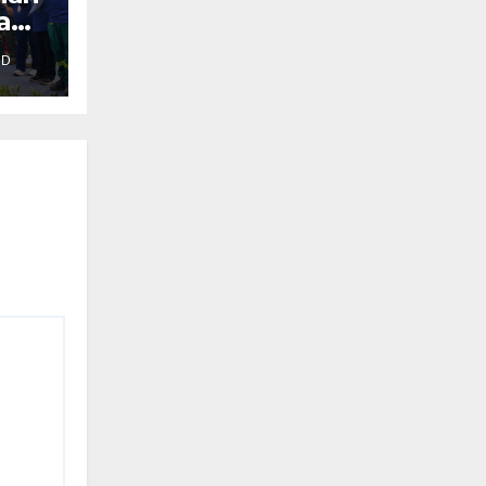
tam
AD
ung
ei