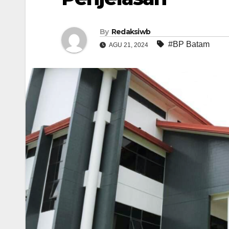
By
Redaksiwb
#BP Batam
AGU 21, 2024