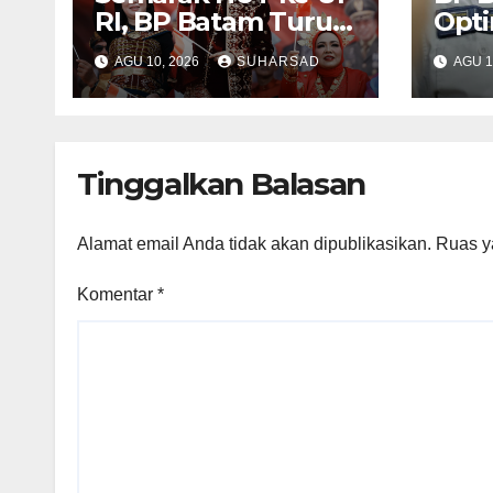
RI, BP Batam Turut
Opt
Meriahkan Pawai
Pela
AGU 10, 2026
SUHARSAD
AGU 1
Pembangunan
Bers
Dii
Air 
Tinggalkan Balasan
Alamat email Anda tidak akan dipublikasikan.
Ruas y
Komentar
*