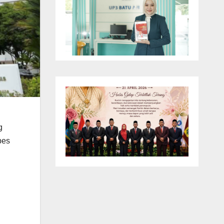
g
bes