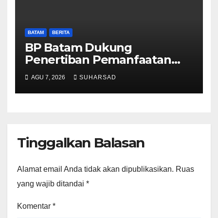
BATAM
BERITA
BP Batam Dukung
Penertiban Pemanfaatan
Ruang Laut Sesuai
AGU 7, 2026
SUHARSAD
Ketentuan Peraturan
Perundang-undangan
Tinggalkan Balasan
Alamat email Anda tidak akan dipublikasikan.
Ruas
yang wajib ditandai
*
Komentar
*