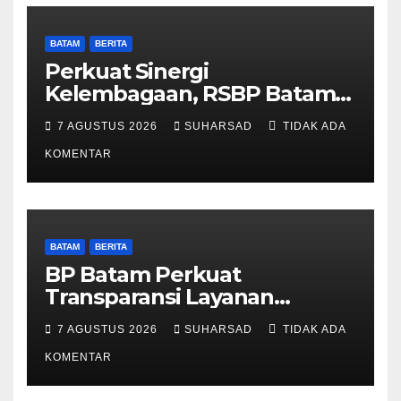
BATAM
BERITA
Perkuat Sinergi
Kelembagaan, RSBP Batam
dan BPOM Pastikan
7 AGUSTUS 2026
SUHARSAD
TIDAK ADA
Pelayanan dan Ketersediaan
Obat Aman
KOMENTAR
BATAM
BERITA
BP Batam Perkuat
Transparansi Layanan
Pertanahan, Alokasi Tanah
7 AGUSTUS 2026
SUHARSAD
TIDAK ADA
Reguler Segera Hadir Melalui
LMS
KOMENTAR