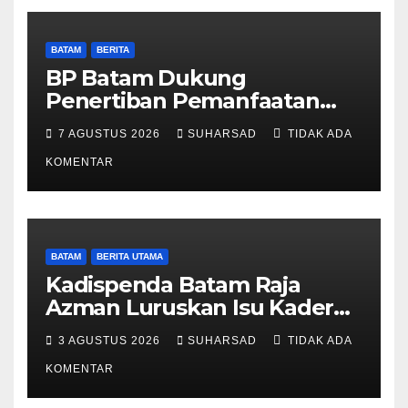
BATAM
BERITA
BP Batam Dukung
Penertiban Pemanfaatan
Ruang Laut Sesuai
7 AGUSTUS 2026
SUHARSAD
TIDAK ADA
Ketentuan Peraturan
Perundang-undangan
KOMENTAR
BATAM
BERITA UTAMA
Kadispenda Batam Raja
Azman Luruskan Isu Kader
Pajak RT/RW: Bukan Petugas
3 AGUSTUS 2026
SUHARSAD
TIDAK ADA
Pajak Permanen, Hanya
Pendataan untuk Digitalisasi
KOMENTAR
hingga 2030