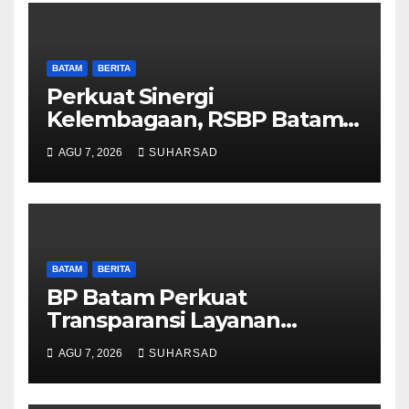
BATAM
BERITA
Perkuat Sinergi
Kelembagaan, RSBP Batam
dan BPOM Pastikan
AGU 7, 2026
SUHARSAD
Pelayanan dan Ketersediaan
Obat Aman
BATAM
BERITA
BP Batam Perkuat
Transparansi Layanan
Pertanahan, Alokasi Tanah
AGU 7, 2026
SUHARSAD
Reguler Segera Hadir Melalui
LMS